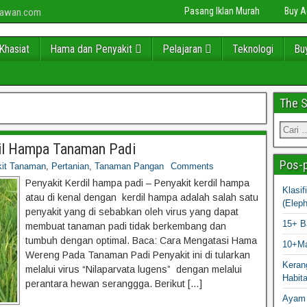
Pasang Iklan Murah
Buy 
niawan.com
Khasiat
Hama dan Penyakit
Pelajaran
Teknologi
Bu
The 
dil Hampa Tanaman Padi
Pos-p
it Tanaman
,
Pertanian
,
Tanaman Pangan
Comments
Penyakit Kerdil hampa padi – Penyakit kerdil hampa
Klasi
atau di kenal dengan kerdil hampa adalah salah satu
(Elep
penyakit yang di sebabkan oleh virus yang dapat
15+ B
membuat tanaman padi tidak berkembang dan
tumbuh dengan optimal. Baca: Cara Mengatasi Hama
10+Ma
Wereng Pada Tanaman Padi Penyakit ini di tularkan
Kerang
melalui virus “Nilaparvata lugens” dengan melalui
Habit
perantara hewan seranggga. Berikut […]
Ayam 