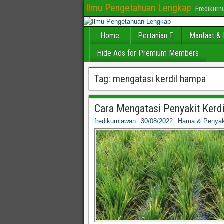
Ilmu Pengetahuan Lengkap
Fredikur
Home
Pertanian
Manfaat & 
Hide Ads for Premium Members
Tag:
mengatasi kerdil hampa
Cara Mengatasi Penyakit Ker
fredikurniawan
30/08/2022
Hama & Penyak