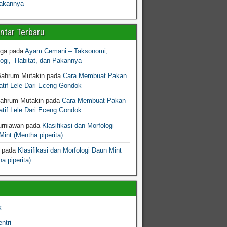
akannya
tar Terbaru
gga
pada
Ayam Cemani – Taksonomi,
logi, Habitat, dan Pakannya
Bahrum Mutakin
pada
Cara Membuat Pakan
atif Lele Dari Eceng Gondok
Bahrum Mutakin
pada
Cara Membuat Pakan
atif Lele Dari Eceng Gondok
urniawan
pada
Klasifikasi dan Morfologi
int (Mentha piperita)
pada
Klasifikasi dan Morfologi Daun Mint
a piperita)
k
ntri