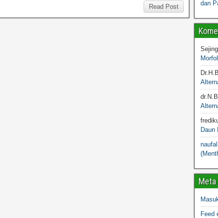
dan P
Read Post
Komen
Sejin
Morfo
Dr.H.
Altern
dr.N.
Altern
fredik
Daun M
naufal
(Menth
Meta
Masu
Feed e