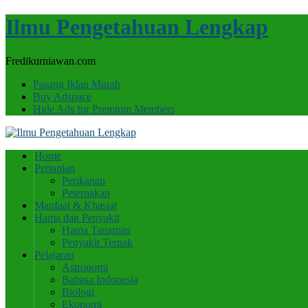
Ilmu Pengetahuan Lengkap
Fredikurniawan.com
Pasang Iklan Murah
Buy Adspace
Hide Ads for Premium Members
Home
Pertanian
Perikanan
Peternakan
Manfaat & Khasiat
Hama dan Penyakit
Hama Tanaman
Penyakit Ternak
Pelajaran
Astronomi
Bahasa Indonesia
Biologi
Ekonomi