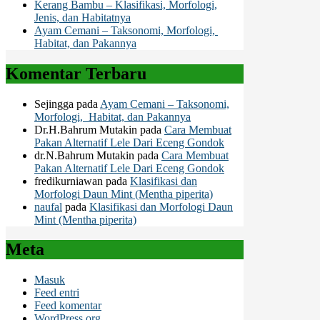
Kerang Bambu – Klasifikasi, Morfologi,
Jenis, dan Habitatnya
Ayam Cemani – Taksonomi, Morfologi,
Habitat, dan Pakannya
Komentar Terbaru
Sejingga
pada
Ayam Cemani – Taksonomi,
Morfologi, Habitat, dan Pakannya
Dr.H.Bahrum Mutakin
pada
Cara Membuat
Pakan Alternatif Lele Dari Eceng Gondok
dr.N.Bahrum Mutakin
pada
Cara Membuat
Pakan Alternatif Lele Dari Eceng Gondok
fredikurniawan
pada
Klasifikasi dan
Morfologi Daun Mint (Mentha piperita)
naufal
pada
Klasifikasi dan Morfologi Daun
Mint (Mentha piperita)
Meta
Masuk
Feed entri
Feed komentar
WordPress.org