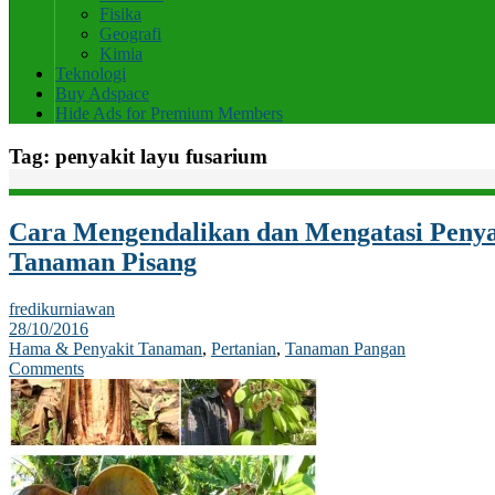
Fisika
Geografi
Kimia
Teknologi
Buy Adspace
Hide Ads for Premium Members
Tag:
penyakit layu fusarium
Cara Mengendalikan dan Mengatasi Peny
Tanaman Pisang
fredikurniawan
28/10/2016
Hama & Penyakit Tanaman
,
Pertanian
,
Tanaman Pangan
Comments