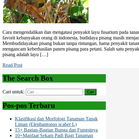
Cara mengendalikan dan mengatasi penyakit layu fusarium pada tana
favorit kebanyakan orang di indonesia, budidaya pisang masih menjad
Membudidayakan pisang bukan tanpa rintangan, hama penyakit tanam
mengancam keberhasilan panen pisang para petani. Salah satu penyak
pisang adalah layu […]
Read Post
The Search Box
Cari untuk:
Pos-pos Terbaru
Klasifikasi dan Morfologi Tanaman Tapak
Liman (Elephantopus scaber L)
15+ Bagian-Bagian Bunga dan Fungsinya
10+Manfaat Sekam Padi Bagi Tanaman