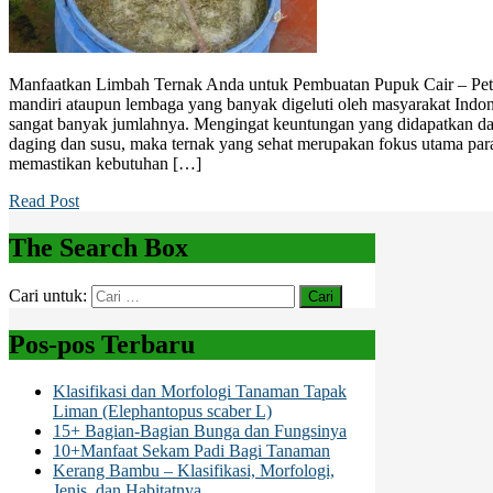
Manfaatkan Limbah Ternak Anda untuk Pembuatan Pupuk Cair – Pet
mandiri ataupun lembaga yang banyak digeluti oleh masyarakat Indon
sangat banyak jumlahnya. Mengingat keuntungan yang didapatkan dari 
daging dan susu, maka ternak yang sehat merupakan fokus utama para 
memastikan kebutuhan […]
Read Post
The Search Box
Cari untuk:
Pos-pos Terbaru
Klasifikasi dan Morfologi Tanaman Tapak
Liman (Elephantopus scaber L)
15+ Bagian-Bagian Bunga dan Fungsinya
10+Manfaat Sekam Padi Bagi Tanaman
Kerang Bambu – Klasifikasi, Morfologi,
Jenis, dan Habitatnya