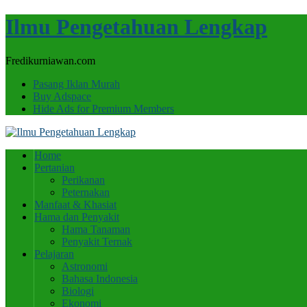
Ilmu Pengetahuan Lengkap
Fredikurniawan.com
Pasang Iklan Murah
Buy Adspace
Hide Ads for Premium Members
Home
Pertanian
Perikanan
Peternakan
Manfaat & Khasiat
Hama dan Penyakit
Hama Tanaman
Penyakit Ternak
Pelajaran
Astronomi
Bahasa Indonesia
Biologi
Ekonomi