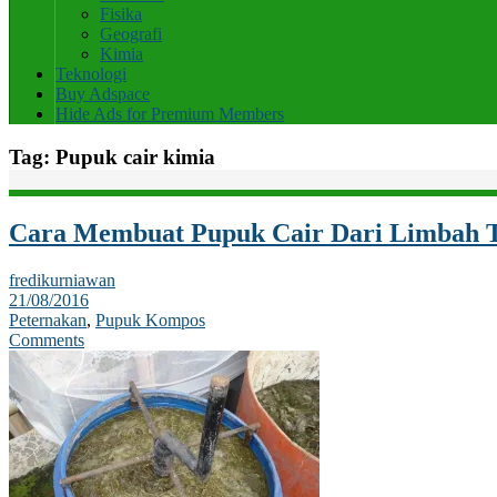
Fisika
Geografi
Kimia
Teknologi
Buy Adspace
Hide Ads for Premium Members
Tag:
Pupuk cair kimia
Cara Membuat Pupuk Cair Dari Limbah 
fredikurniawan
21/08/2016
Peternakan
,
Pupuk Kompos
Comments