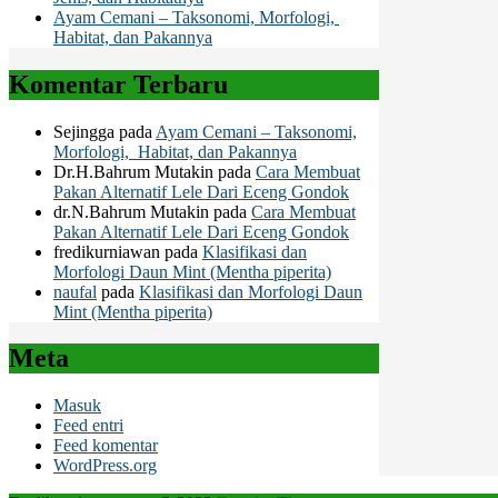
Ayam Cemani – Taksonomi, Morfologi,
Habitat, dan Pakannya
Komentar Terbaru
Sejingga
pada
Ayam Cemani – Taksonomi,
Morfologi, Habitat, dan Pakannya
Dr.H.Bahrum Mutakin
pada
Cara Membuat
Pakan Alternatif Lele Dari Eceng Gondok
dr.N.Bahrum Mutakin
pada
Cara Membuat
Pakan Alternatif Lele Dari Eceng Gondok
fredikurniawan
pada
Klasifikasi dan
Morfologi Daun Mint (Mentha piperita)
naufal
pada
Klasifikasi dan Morfologi Daun
Mint (Mentha piperita)
Meta
Masuk
Feed entri
Feed komentar
WordPress.org