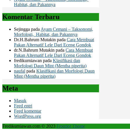
Habitat, dan Pakannya
Komentar Terbaru
Sejingga
pada
Ayam Cemani – Taksonomi,
Morfologi, Habitat, dan Pakannya
Dr.H.Bahrum Mutakin
pada
Cara Membuat
Pakan Alternatif Lele Dari Eceng Gondok
dr.N.Bahrum Mutakin
pada
Cara Membuat
Pakan Alternatif Lele Dari Eceng Gondok
fredikurniawan
pada
Klasifikasi dan
Morfologi Daun Mint (Mentha piperita)
naufal
pada
Klasifikasi dan Morfologi Daun
Mint (Mentha piperita)
Meta
Masuk
Feed entri
Feed komentar
WordPress.org
Fredikurniawan.com © 2023
Frontier Theme