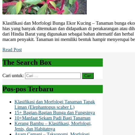
Klasifikasi dan Morfologi Bunga Ekor Kucing – Tanaman bunga ekor 
hias yang banyak ditemukan dan didapatkan di perakarangan atau di
dari Hindia Barat yang digunakan sebagai bahan alternatif dan herb
macam penyakit. Tanaman ini memiliki bentuk hampir menyerupai b
Read Post
The Search Box
Cari untuk:
Pos-pos Terbaru
Klasifikasi dan Morfologi Tanaman Tapak
Liman (Elephantopus scaber L)
15+ Bagian-Bagian Bunga dan Fungsinya
10+Manfaat Sekam Padi Bagi Tanaman
Kerang Bambu – Klasifikasi, Morfologi,
Jenis, dan Habitatnya
Ayam Cemani – Taksonomi, Morfologi,