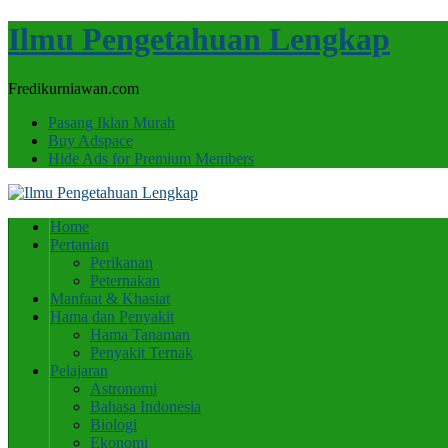
Ilmu Pengetahuan Lengkap
Fredikurniawan.com
Pasang Iklan Murah
Buy Adspace
Hide Ads for Premium Members
Home
Pertanian
Perikanan
Peternakan
Manfaat & Khasiat
Hama dan Penyakit
Hama Tanaman
Penyakit Ternak
Pelajaran
Astronomi
Bahasa Indonesia
Biologi
Ekonomi