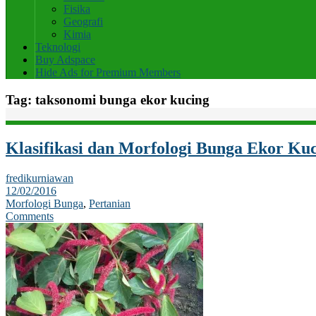
Fisika
Geografi
Kimia
Teknologi
Buy Adspace
Hide Ads for Premium Members
Tag:
taksonomi bunga ekor kucing
Klasifikasi dan Morfologi Bunga Ekor Ku
fredikurniawan
12/02/2016
Morfologi Bunga
,
Pertanian
Comments