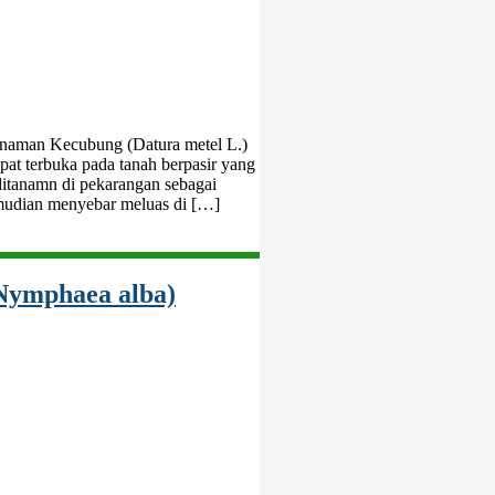
anaman Kecubung (Datura metel L.)
at terbuka pada tanah berpasir yang
 ditanamn di pekarangan sebagai
mudian menyebar meluas di […]
(Nymphaea alba)