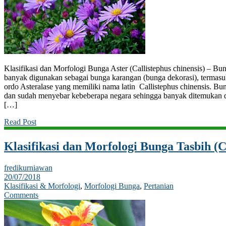
Klasifikasi dan Morfologi Bunga Aster (Callistephus chinensis) – Bu
banyak digunakan sebagai bunga karangan (bunga dekorasi), termas
ordo Asteralase yang memiliki nama latin Callistephus chinensis. Bun
dan sudah menyebar kebeberapa negara sehingga banyak ditemukan d
[…]
Read Post
Klasifikasi dan Morfologi Bunga Tasbih (C
fredikurniawan
20/07/2018
Klasifikasi & Morfologi
,
Morfologi Bunga
,
Pertanian
Comments