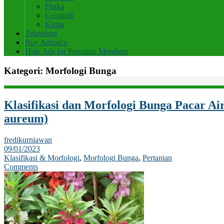
Fisika
Geografi
Kimia
Teknologi
Buy Adspace
Hide Ads for Premium Members
Kategori:
Morfologi Bunga
Klasifikasi dan Morfologi Bunga Pacar A
aureum)
fredikurniawan
09/01/2023
Klasifikasi & Morfologi
,
Morfologi Bunga
,
Pertanian
Comments