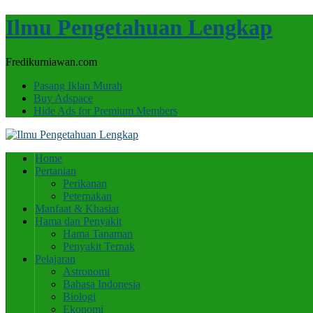
Ilmu Pengetahuan Lengkap
Fredikurniawan.com
Pasang Iklan Murah
Buy Adspace
Hide Ads for Premium Members
Home
Pertanian
Perikanan
Peternakan
Manfaat & Khasiat
Hama dan Penyakit
Hama Tanaman
Penyakit Ternak
Pelajaran
Astronomi
Bahasa Indonesia
Biologi
Ekonomi