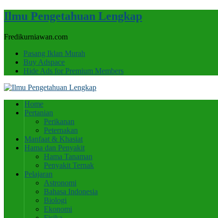
Ilmu Pengetahuan Lengkap
Fredikurniawan.com
Pasang Iklan Murah
Buy Adspace
Hide Ads for Premium Members
Home
Pertanian
Perikanan
Peternakan
Manfaat & Khasiat
Hama dan Penyakit
Hama Tanaman
Penyakit Ternak
Pelajaran
Astronomi
Bahasa Indonesia
Biologi
Ekonomi
Fisika