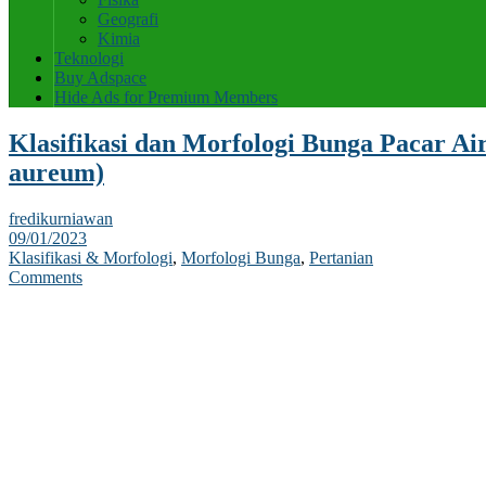
Geografi
Kimia
Teknologi
Buy Adspace
Hide Ads for Premium Members
Klasifikasi dan Morfologi Bunga Pacar A
aureum)
fredikurniawan
09/01/2023
Klasifikasi & Morfologi
,
Morfologi Bunga
,
Pertanian
Comments