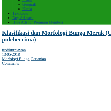
Geografi
Kimia
Teknologi
Buy Adspace
Hide Ads for Premium Members
Klasifikasi dan Morfologi Bunga Merak (C
pulcherrima)
fredikurniawan
13/05/2018
Morfologi Bunga
,
Pertanian
Comments