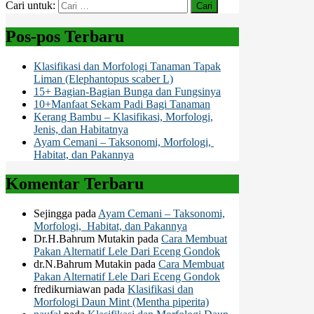
Cari untuk:
Pos-pos Terbaru
Klasifikasi dan Morfologi Tanaman Tapak
Liman (Elephantopus scaber L)
15+ Bagian-Bagian Bunga dan Fungsinya
10+Manfaat Sekam Padi Bagi Tanaman
Kerang Bambu – Klasifikasi, Morfologi,
Jenis, dan Habitatnya
Ayam Cemani – Taksonomi, Morfologi,
Habitat, dan Pakannya
Komentar Terbaru
Sejingga
pada
Ayam Cemani – Taksonomi,
Morfologi, Habitat, dan Pakannya
Dr.H.Bahrum Mutakin
pada
Cara Membuat
Pakan Alternatif Lele Dari Eceng Gondok
dr.N.Bahrum Mutakin
pada
Cara Membuat
Pakan Alternatif Lele Dari Eceng Gondok
fredikurniawan
pada
Klasifikasi dan
Morfologi Daun Mint (Mentha piperita)