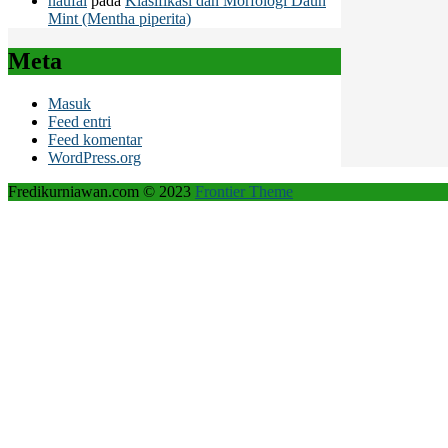
naufal
pada
Klasifikasi dan Morfologi Daun
Mint (Mentha piperita)
Meta
Masuk
Feed entri
Feed komentar
WordPress.org
Fredikurniawan.com © 2023
Frontier Theme