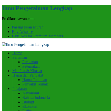
Ilmu Pengetahuan Lengkap
Fredikurniawan.com
Pasang Iklan Murah
Buy Adspace
Hide Ads for Premium Members
Home
Pertanian
Perikanan
Peternakan
Manfaat & Khasiat
Hama dan Penyakit
Hama Tanaman
Penyakit Ternak
Pelajaran
Astronomi
Bahasa Indonesia
Biologi
Ekonomi
Fisika