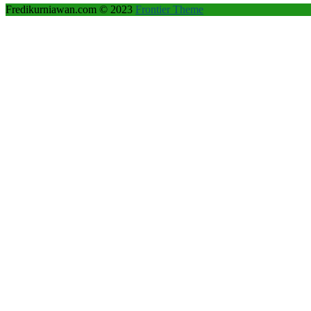
Fredikurniawan.com © 2023
Frontier Theme