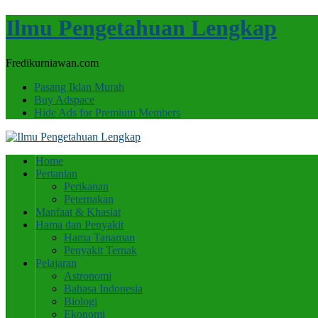
Ilmu Pengetahuan Lengkap
Fredikurniawan.com
Pasang Iklan Murah
Buy Adspace
Hide Ads for Premium Members
Home
Pertanian
Perikanan
Peternakan
Manfaat & Khasiat
Hama dan Penyakit
Hama Tanaman
Penyakit Ternak
Pelajaran
Astronomi
Bahasa Indonesia
Biologi
Ekonomi