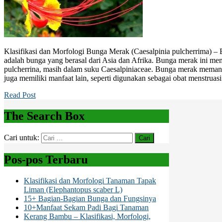
Klasifikasi dan Morfologi Bunga Merak (Caesalpinia pulcherrima) 
adalah bunga yang berasal dari Asia dan Afrika. Bunga merak ini mem
pulcherrina, masih dalam suku Caesalpiniaceae. Bunga merak mema
juga memiliki manfaat lain, seperti digunakan sebagai obat menstruas
Read Post
The Search Box
Cari untuk:
Pos-pos Terbaru
Klasifikasi dan Morfologi Tanaman Tapak
Liman (Elephantopus scaber L)
15+ Bagian-Bagian Bunga dan Fungsinya
10+Manfaat Sekam Padi Bagi Tanaman
Kerang Bambu – Klasifikasi, Morfologi,