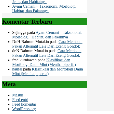
Jenis, dan Habitatnya
Ayam Cemani – Taksonomi, Morfologi,
Habitat, dan Pakannya
Komentar Terbaru
Sejingga
pada
Ayam Cemani – Taksonomi,
Morfologi, Habitat, dan Pakannya
Dr.H.Bahrum Mutakin
pada
Cara Membuat
Pakan Alternatif Lele Dari Eceng Gondok
dr.N.Bahrum Mutakin
pada
Cara Membuat
Pakan Alternatif Lele Dari Eceng Gondok
fredikurniawan
pada
Klasifikasi dan
Morfologi Daun Mint (Mentha piperita)
naufal
pada
Klasifikasi dan Morfologi Daun
Mint (Mentha piperita)
Meta
Masuk
Feed entri
Feed komentar
WordPress.org