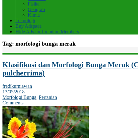
Fisika
Geografi
Kimia
Teknologi
Buy Adspace
Hide Ads for Premium Members
Tag:
morfologi bunga merak
Klasifikasi dan Morfologi Bunga Merak (C
pulcherrima)
fredikurniawan
13/05/2018
Morfologi Bunga
,
Pertanian
Comments