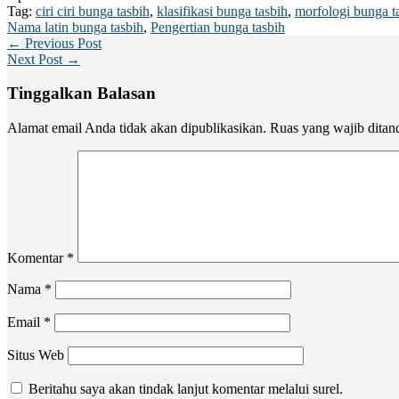
Tag:
ciri ciri bunga tasbih
,
klasifikasi bunga tasbih
,
morfologi bunga t
Nama latin bunga tasbih
,
Pengertian bunga tasbih
← Previous Post
Next Post →
Tinggalkan Balasan
Alamat email Anda tidak akan dipublikasikan.
Ruas yang wajib ditan
Komentar
*
Nama
*
Email
*
Situs Web
Beritahu saya akan tindak lanjut komentar melalui surel.