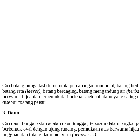
Ciri batang bunga tasbih memiliki percabangan monodial, batang ber
batang rata
(laeves),
batang berdaging, batang mengandung air
(herba
berwarna hijua dan terbentuk dari pelepah-pelepah daun yang saling m
disebut “batang palsu”
3. Daun
Ciri daun bunga tasbih adalah daun tunggal, tersusun dalam tangkai 
berbentuk oval dengan ujung runcing, permukaan atas berwarna hijau
ungguan dan tulang daun menyirip
(pennversis).