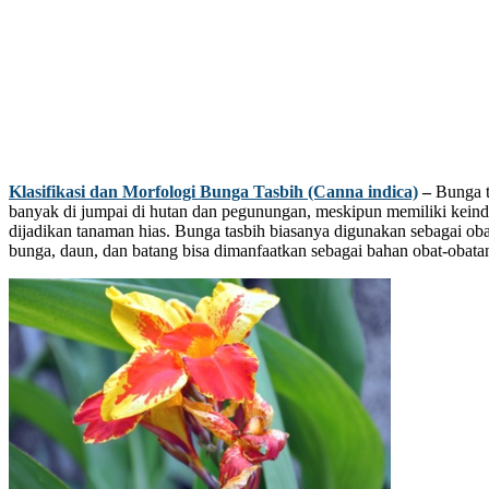
Klasifikasi dan Morfologi Bunga Tasbih (Canna indica)
–
Bunga t
banyak di jumpai di hutan dan pegunungan, meskipun memiliki keindah
dijadikan tanaman hias. Bunga tasbih biasanya digunakan sebagai obat
bunga, daun, dan batang bisa dimanfaatkan sebagai bahan obat-obata