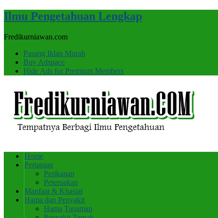
Ilmu Pengetahuan Lengkap
Fredikurniawan.com
Pasang Iklan Murah
Buy Adspace
Hide Ads for Premium Members
Home
Pertanian
Perikanan
Peternakan
Manfaat & Khasiat
Hama dan Penyakit
Hama Tanaman
Penyakit Ternak