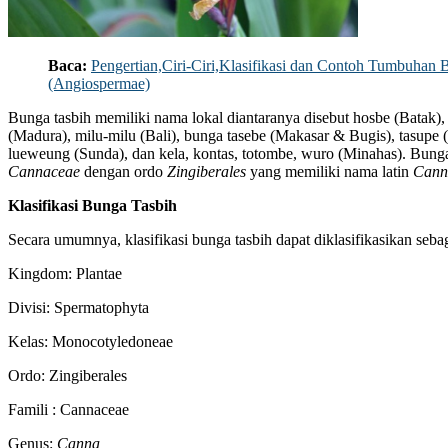
Baca:
Pengertian,Ciri-Ciri,Klasifikasi dan Contoh Tumbuhan B
(Angiospermae)
Bunga tasbih memiliki nama lokal diantaranya disebut hosbe (Batak),
(Madura), milu-milu (Bali), bunga tasebe (Makasar & Bugis), tasupe
lueweung (Sunda), dan kela, kontas, totombe, wuro (Minahas). Bunga
Cannaceae
dengan ordo
Zingiberales
yang memiliki nama latin
Canna
Klasifikasi Bunga Tasbih
Secara umumnya, klasifikasi bunga tasbih dapat diklasifikasikan sebag
Kingdom: Plantae
Divisi: Spermatophyta
Kelas: Monocotyledoneae
Ordo: Zingiberales
Famili : Cannaceae
Genus:
Canna