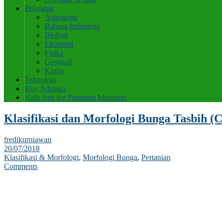
Pelajaran
Astronomi
Bahasa Indonesia
Biologi
Ekonomi
Fisika
Geografi
Kimia
Teknologi
Buy Adspace
Hide Ads for Premium Members
Klasifikasi dan Morfologi Bunga Tasbih (C
fredikurniawan
20/07/2018
Klasifikasi & Morfologi
,
Morfologi Bunga
,
Pertanian
Comments