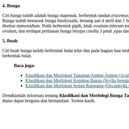
4. Bunga
Ciri bunga tasbih adalah bunga majemuk, berbentuk tandan
(racemus
Bunga tasbih termasuk bunga bisekxualis, benang sari 4 steril dan 1 f
disebut
stamenidium.
Putik berbentuk pipih, letak ovarium inferum terd
ovulum, dan terdapat perhiasan bunga berupa corolla 3 petal ,epas dan
5. Buah
Ciri buah bunga tasbih berbentuk bulat telur dan pada bagian luar ter
berbentuk bulat.
Baca juga:
Klasifikasi dan Morfologi Tanaman Anting-Anting (Acaly
Klasifikasi dan Morfologi Kepiting Bakau (Scylla Serrat
Klasifikasi dan Morfologi Semut Rangrang (Oecophylla
Demikianlah informasi tentang
Klasifikasi dan Morfologi Bunga T
diatas dapat berguna dan bermanfaat. Terima kasih.