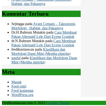
Habitat, dan Pakannya
Komentar Terbaru
Sejingga
pada
Ayam Cemani – Taksonomi,
Morfologi, Habitat, dan Pakannya
Dr.H.Bahrum Mutakin
pada
Cara Membuat
Pakan Alternatif Lele Dari Eceng Gondok
dr.N.Bahrum Mutakin
pada
Cara Membuat
Pakan Alternatif Lele Dari Eceng Gondok
fredikurniawan
pada
Klasifikasi dan
Morfologi Daun Mint (Mentha piperita)
naufal
pada
Klasifikasi dan Morfologi Daun
Mint (Mentha piperita)
Meta
Masuk
Feed entri
Feed komentar
WordPress.org
Fredikurniawan.com © 2023
Frontier Theme