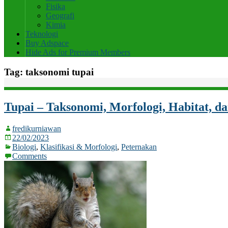
Fisika
Geografi
Kimia
Teknologi
Buy Adspace
Hide Ads for Premium Members
Tag:
taksonomi tupai
Tupai – Taksonomi, Morfologi, Habitat, d
fredikurniawan
22/02/2023
Biologi
,
Klasifikasi & Morfologi
,
Peternakan
Comments