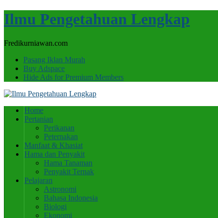
Ilmu Pengetahuan Lengkap
Fredikurniawan.com
Pasang Iklan Murah
Buy Adspace
Hide Ads for Premium Members
Home
Pertanian
Perikanan
Peternakan
Manfaat & Khasiat
Hama dan Penyakit
Hama Tanaman
Penyakit Ternak
Pelajaran
Astronomi
Bahasa Indonesia
Biologi
Ekonomi