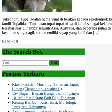
Taksonomi Tupai adalah nama yang di berikan kepada sekelompok ke
famili Tupaiidae. Tupai atau tupai-tupai biasa di kenal sebagai kelelaw
tersebar luas di hampir seluruh Asia, Australia, dan beberapa pulau d
kecil dan sangat agil, serta memiliki sayap yang kecil dan […]
Read Post
The Search Box
Cari
untuk:
Pos-pos Terbaru
Klasifikasi dan Morfologi Tanaman Tapak
Liman (Elephantopus scaber L)
15+ Bagian-Bagian Bunga dan Fungsinya
10+Manfaat Sekam Padi Bagi Tanaman
Kerang Bambu – Klasifikasi, Morfologi,
Jenis, dan Habitatnya
Ayam Cemani – Taksonomi, Morfologi,