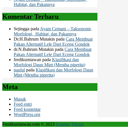
Habitat, dan Pakannya
Komentar Terbaru
Sejingga
pada
Ayam Cemani – Taksonomi,
Morfologi, Habitat, dan Pakannya
Dr.H.Bahrum Mutakin
pada
Cara Membuat
Pakan Alternatif Lele Dari Eceng Gondok
dr.N.Bahrum Mutakin
pada
Cara Membuat
Pakan Alternatif Lele Dari Eceng Gondok
fredikurniawan
pada
Klasifikasi dan
Morfologi Daun Mint (Mentha piperita)
naufal
pada
Klasifikasi dan Morfologi Daun
Mint (Mentha piperita)
Meta
Masuk
Feed entri
Feed komentar
WordPress.org
Fredikurniawan.com © 2023
Frontier Theme