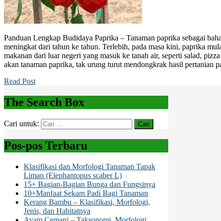
Panduan Lengkap Budidaya Paprika – Tanaman paprika sebagai baha
meningkat dari tahun ke tahun. Terlebih, pada masa kini, paprika mula
makanan dari luar negeri yang masuk ke tanah air, seperti salad, pizz
akan tanaman paprika, tak urung turut mendongkrak hasil pertanian p
Read Post
The Search Box
Cari untuk:
Pos-pos Terbaru
Klasifikasi dan Morfologi Tanaman Tapak
Liman (Elephantopus scaber L)
15+ Bagian-Bagian Bunga dan Fungsinya
10+Manfaat Sekam Padi Bagi Tanaman
Kerang Bambu – Klasifikasi, Morfologi,
Jenis, dan Habitatnya
Ayam Cemani – Taksonomi, Morfologi,