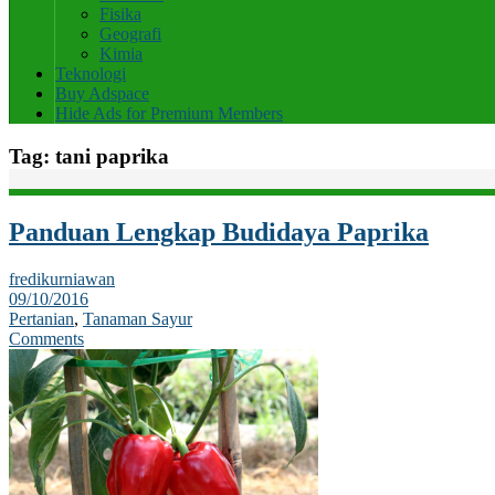
Fisika
Geografi
Kimia
Teknologi
Buy Adspace
Hide Ads for Premium Members
Tag:
tani paprika
Panduan Lengkap Budidaya Paprika
fredikurniawan
09/10/2016
Pertanian
,
Tanaman Sayur
Comments