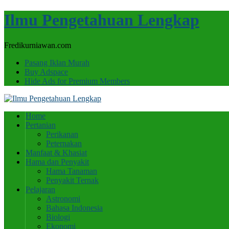
Ilmu Pengetahuan Lengkap
Fredikurniawan.com
Pasang Iklan Murah
Buy Adspace
Hide Ads for Premium Members
Home
Pertanian
Perikanan
Peternakan
Manfaat & Khasiat
Hama dan Penyakit
Hama Tanaman
Penyakit Ternak
Pelajaran
Astronomi
Bahasa Indonesia
Biologi
Ekonomi