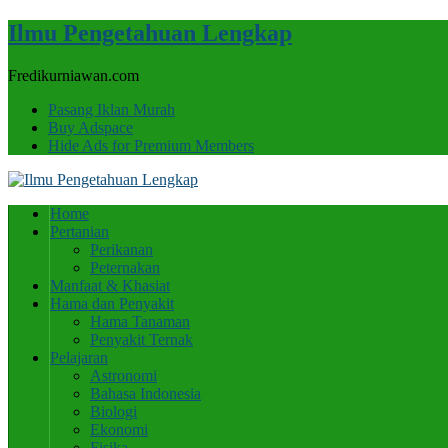
Ilmu Pengetahuan Lengkap
Fredikurniawan.com
Pasang Iklan Murah
Buy Adspace
Hide Ads for Premium Members
Home
Pertanian
Perikanan
Peternakan
Manfaat & Khasiat
Hama dan Penyakit
Hama Tanaman
Penyakit Ternak
Pelajaran
Astronomi
Bahasa Indonesia
Biologi
Ekonomi
Fisika