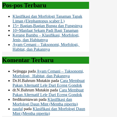
Pos-pos Terbaru
Klasifikasi dan Morfologi Tanaman Tapak
Liman (Elephantopus scaber L)
15+ Bagian-Bagian Bunga dan Fungsinya
10+Manfaat Sekam Padi Bagi Tanaman
Kerang Bambu – Klasifikasi, Morfologi,
Jenis, dan Habitatnya
Ayam Cemani – Taksonomi, Morfologi,
Habitat, dan Pakannya
Komentar Terbaru
Sejingga
pada
Ayam Cemani – Taksonomi,
Morfologi, Habitat, dan Pakannya
Dr.H.Bahrum Mutakin
pada
Cara Membuat
Pakan Alternatif Lele Dari Eceng Gondok
dr.N.Bahrum Mutakin
pada
Cara Membuat
Pakan Alternatif Lele Dari Eceng Gondok
fredikurniawan
pada
Klasifikasi dan
Morfologi Daun Mint (Mentha piperita)
naufal
pada
Klasifikasi dan Morfologi Daun
Mint (Mentha piperita)