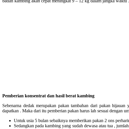
badan kambing akan cepat meningkat 9 – 12 kg dalam jangka waktu 3
Pemberian konsentrat dan hasil berat kambing
Sebenarna dedak merupakan pakan tambahan dari pakan hijauan ya
dapatkan . Maka dari itu pemberian pakan harus lah sesuai dengan umu
Untuk usia 5 bulan sebaiknya memberikan pakan 2 ons perhari
Sedangkan pada kambing yang sudah dewasa atau tua , jumlah 