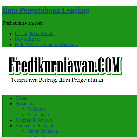
Ilmu Pengetahuan Lengkap
Fredikurniawan.com
Pasang Iklan Murah
Buy Adspace
Hide Ads for Premium Members
Home
Pertanian
Perikanan
Peternakan
Manfaat & Khasiat
Hama dan Penyakit
Hama Tanaman
Penyakit Ternak