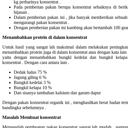
kg perharinya konsentrat .
Pada pemberian pakan berupa konsentrat sebaiknya di beri
hijauan .
Dalam pemberian pakan ini , jika banyak memberikan sebuah
mengurangi pakan konsentrat .
Dengan pemberian pakan ini kambing akan bertambah 100 gram
Menambahkan protein di dalam konsentrat
Untuk hasil yang sangat lah maksimal dalam melakukan peningkat
menambahkan protein juga di dalam konsentrat atau dengan kata lai
yaitu dengan menambahkan bungkl kedelai dan bungkil kelap
konsentrat . Dengan cara antara lain .
Dedak halus 75 %
Jagung giling 6 %
Bungkil kedelai 3 %
Bungkil kelapa 10 %
Dan sisanya tambahan kalsium dan garam dapur
Dengan pakan konsentrat organik ini , menghasilkan berat badan ter
bandingka sebelumnya .
Masalah Membuat konsentrat
Memanglah pembuatan pakan konsentrat sangat lah mudah , namun