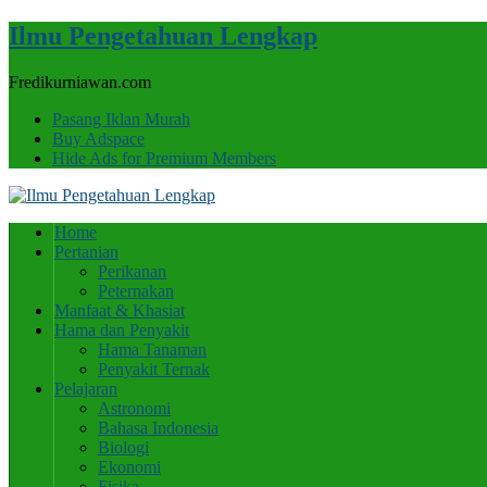
Ilmu Pengetahuan Lengkap
Fredikurniawan.com
Pasang Iklan Murah
Buy Adspace
Hide Ads for Premium Members
Home
Pertanian
Perikanan
Peternakan
Manfaat & Khasiat
Hama dan Penyakit
Hama Tanaman
Penyakit Ternak
Pelajaran
Astronomi
Bahasa Indonesia
Biologi
Ekonomi
Fisika