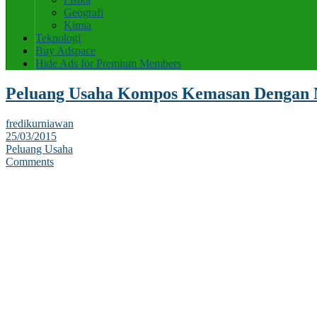
Geografi
Kimia
Teknologi
Buy Adspace
Hide Ads for Premium Members
Peluang Usaha Kompos Kemasan Dengan M
fredikurniawan
25/03/2015
Peluang Usaha
Comments