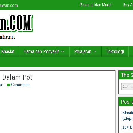
Pasang Iklan Murah
Buy 
niawan.com
 Khasiat
Hama dan Penyakit
Pelajaran
Teknologi
The 
 Dalam Pot
an
Comments
Pos-p
Klasi
(Elep
15+ B