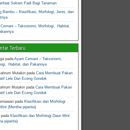
nfaat Sekam Padi Bagi Tanaman
 Bambu – Klasifikasi, Morfologi, Jenis, dan
atnya
Cemani – Taksonomi, Morfologi, Habitat,
akannya
tar Terbaru
gga
pada
Ayam Cemani – Taksonomi,
logi, Habitat, dan Pakannya
Bahrum Mutakin
pada
Cara Membuat Pakan
atif Lele Dari Eceng Gondok
Bahrum Mutakin
pada
Cara Membuat Pakan
atif Lele Dari Eceng Gondok
urniawan
pada
Klasifikasi dan Morfologi
int (Mentha piperita)
pada
Klasifikasi dan Morfologi Daun Mint
a piperita)