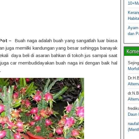
10+Ma
Kerang
Habit
Ayam 
dan P
Pot –
Buah naga adalah buah yang sangatlah luar biasa
dan juga memilki kandungan yang besar sehingga banayak
Komen
kali daya beli di asaran bahkan di tokoh jus sampai saat
 juga car membudidayakan buah naga ini dengan baik hal
Sejin
Morfo
.
Dr.H.
Altern
dr.N.
Altern
fredik
Daun M
naufal
(Menth