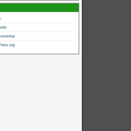
k
ntri
komentar
ress.org