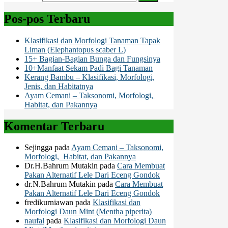
Pos-pos Terbaru
Klasifikasi dan Morfologi Tanaman Tapak
Liman (Elephantopus scaber L)
15+ Bagian-Bagian Bunga dan Fungsinya
10+Manfaat Sekam Padi Bagi Tanaman
Kerang Bambu – Klasifikasi, Morfologi,
Jenis, dan Habitatnya
Ayam Cemani – Taksonomi, Morfologi,
Habitat, dan Pakannya
Komentar Terbaru
Sejingga
pada
Ayam Cemani – Taksonomi,
Morfologi, Habitat, dan Pakannya
Dr.H.Bahrum Mutakin
pada
Cara Membuat
Pakan Alternatif Lele Dari Eceng Gondok
dr.N.Bahrum Mutakin
pada
Cara Membuat
Pakan Alternatif Lele Dari Eceng Gondok
fredikurniawan
pada
Klasifikasi dan
Morfologi Daun Mint (Mentha piperita)
naufal
pada
Klasifikasi dan Morfologi Daun