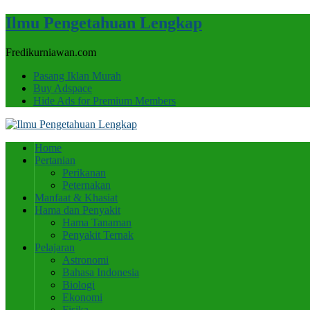
Ilmu Pengetahuan Lengkap
Fredikurniawan.com
Pasang Iklan Murah
Buy Adspace
Hide Ads for Premium Members
Home
Pertanian
Perikanan
Peternakan
Manfaat & Khasiat
Hama dan Penyakit
Hama Tanaman
Penyakit Ternak
Pelajaran
Astronomi
Bahasa Indonesia
Biologi
Ekonomi
Fisika