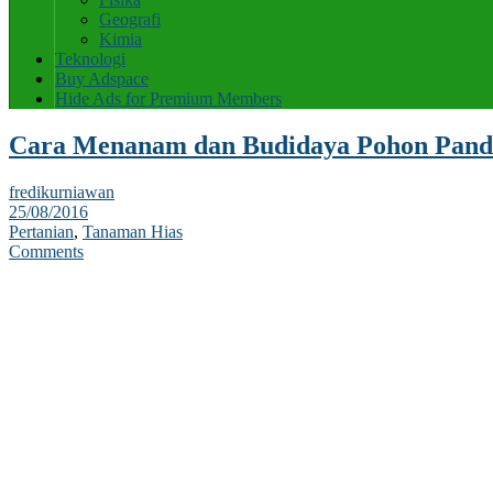
Geografi
Kimia
Teknologi
Buy Adspace
Hide Ads for Premium Members
Cara Menanam dan Budidaya Pohon Pand
fredikurniawan
25/08/2016
Pertanian
,
Tanaman Hias
Comments