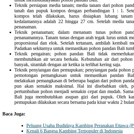
Teknik persiapan media tanam; media tanam dari pohon pan
tanah dan pupuk kompos dengan perbandingan 1 : 1. Set
kompos telah dilakukan, harus disiapkan lubang tan
kedalamannya adalah 22 hingga 27 cm. Setelah media tana
penanaman.
Teknik penanaman; dalam menanam tunas pohon pandan
penanamannya. Tanam tunas dengan arah tegak lurus untuk m
proporsional dan elok. Setelah tertanam, ambilah kembali m
Padatkan sekitarnya untuk memastikan pohon pandan Bali tum
Teknik pengairan; pohon pandan Bali tidak memerlukan
membutuhkan air secara berkala. Kebutuhan air dari pohon 
banyak, siramlah dengan air ketika ia terlihat kering saja.
Teknik penyiangan dan pemupukan; penyiangan pada pohon p
pemotongan pemangkasan untuk memastikan pandan Bal
melakukan pemangkasan di beberapa bagian dari pohon panda
pun akan semakin maksimal. Hal ini disebabkan oleh, pe
pertumbuhan pohon menjadi semakin cepat dan mudah. Sama 
Bali juga membutuhkan asupan gizi dari pupuk. Oleh kar
pemupukan dilakukan secara bersama pada kisar waktu 2 bulan 
Baca Juga:
Peluang Usaha Budidaya Kambing Peranakan Ettawa (P
Kenali 6 Bangsa Kambing Terpopuler di Indonesia