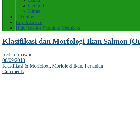
Geografi
Kimia
Teknologi
Buy Adspace
Hide Ads for Premium Members
Klasifikasi dan Morfologi Ikan Salmon (O
fredikurniawan
08/09/2018
Klasifikasi & Morfologi
,
Morfologi Ikan
,
Pertanian
Comments