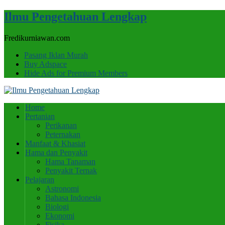
Ilmu Pengetahuan Lengkap
Fredikurniawan.com
Pasang Iklan Murah
Buy Adspace
Hide Ads for Premium Members
Home
Pertanian
Perikanan
Peternakan
Manfaat & Khasiat
Hama dan Penyakit
Hama Tanaman
Penyakit Ternak
Pelajaran
Astronomi
Bahasa Indonesia
Biologi
Ekonomi
Fisika