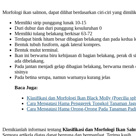
Morfologi ikan salmon, dapat dilihat berdasarkan ciri-ciri yang dimilik
Memiliki sirip punggung lunak 10-15
Duri dubur dan duri punggung kesuluruhan 0
Memiliki tulang belakang berkisar 63-72
Terdapat bintk hitam besar dibagian belakang dan pada kedua lo
Bentuk tubuh fusiform, agak lateral kompres.
Bentuk mulut terminal.
Ikan ini berwarna biru kehijauan di bagian belakang, perak di si
ada dibelakang.
Pada jantan menjadi gelap dibagian belakang, berwarna merah 
sisinya
Pada betina serupa, namun warnanya kurang jelas
Baca Juga:
Klasifikasi dan Morfologi Ikan Black Molly (Poecilia sp
Cara Mengatasi Hama Penggerek Tongkol Tanaman Jag
Cara Mengatasi Hama Orong-Orong Pada Tanaman Pad
Demikianlah informasi tentang
Klasifikasi dan Morfologi Ikan Sa
Semoga artikela diatas dapat berguna dan bermanfaat. Terima kasih.