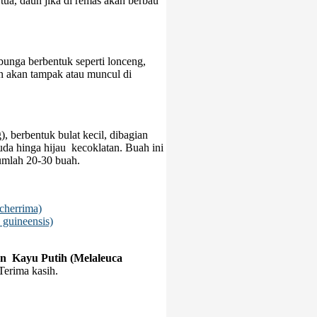
tua, daun jika di remas akan berbau
unga berbentuk seperti lonceng,
n akan tampak atau muncul di
 berbentuk bulat kecil, dibagian
uda hinga hijau kecoklatan. Buah ini
umlah 20-30 buah.
cherrima)
 guineensis)
an Kayu Putih (Melaleuca
Terima kasih.