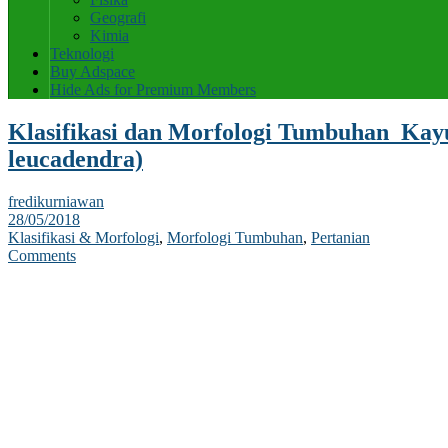
Geografi
Kimia
Teknologi
Buy Adspace
Hide Ads for Premium Members
Klasifikasi dan Morfologi Tumbuhan Kay
leucadendra)
fredikurniawan
28/05/2018
Klasifikasi & Morfologi
,
Morfologi Tumbuhan
,
Pertanian
Comments