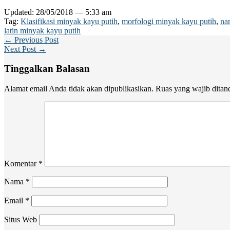
Updated: 28/05/2018 — 5:33 am
Tag:
Klasifikasi minyak kayu putih
,
morfologi minyak kayu putih
,
na
latin minyak kayu putih
← Previous Post
Next Post →
Tinggalkan Balasan
Alamat email Anda tidak akan dipublikasikan.
Ruas yang wajib ditan
Komentar
*
Nama
*
Email
*
Situs Web