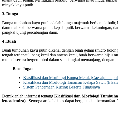
tulang daun sejajar. Permukaan berbulu, berwarna hijau muda sampai 
minyak kayu putih.
3. Bunga
Bunga tumbuhan kayu putih adalah bunga majemuk berbentuk bulir, b
daun mahkota berwarna putih, kepala putik berwarna kekuningan, da
pangkal ujung percabangan daun.
4 .Buah
Buah tumbuhan kayu putih dikenal dengan buah gelam (micro bolong),
tengah terdapat lubang kecil dan antena kecil, buah berwarna hijau m
muncul secara bergerombol dalam satu tangkai memanjang, dengan j
Baca Juga:
Klasifikasi dan Morfologi Bunga Merak (Caesalpinia pul
Klasifikasi dan Morfologi Tanaman Kelapa Sawit (Elaeis
Sistem Pencernaan Kucing Beserta Fungsinya
Demikianlah informasi tentang
Klasifikasi dan Morfologi Tumbuh
leucadendra).
Semoga artikel diatas dapat berguna dan bermanfaat. 