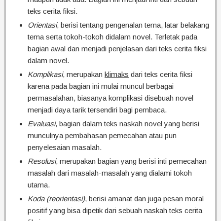
teks cerita fiksi.
Orientasi
, berisi tentang pengenalan tema, latar belakang
tema serta tokoh-tokoh didalam novel. Terletak pada
bagian awal dan menjadi penjelasan dari teks cerita fiksi
dalam novel.
Komplikasi
, merupakan
klimaks
dari teks cerita fiksi
karena pada bagian ini mulai muncul berbagai
permasalahan, biasanya komplikasi disebuah novel
menjadi daya tarik tersendiri bagi pembaca.
Evaluasi
, bagian dalam teks naskah novel yang berisi
munculnya pembahasan pemecahan atau pun
penyelesaian masalah.
Resolusi
, merupakan bagian yang berisi inti pemecahan
masalah dari masalah-masalah yang dialami tokoh
utama.
Koda (reorientasi)
, berisi amanat dan juga pesan moral
positif yang bisa dipetik dari sebuah naskah teks cerita