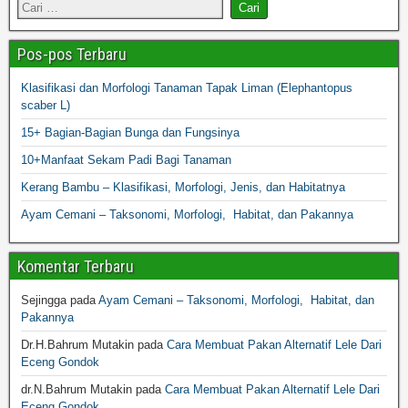
Pos-pos Terbaru
Klasifikasi dan Morfologi Tanaman Tapak Liman (Elephantopus
scaber L)
15+ Bagian-Bagian Bunga dan Fungsinya
10+Manfaat Sekam Padi Bagi Tanaman
Kerang Bambu – Klasifikasi, Morfologi, Jenis, dan Habitatnya
Ayam Cemani – Taksonomi, Morfologi, Habitat, dan Pakannya
Komentar Terbaru
Sejingga
pada
Ayam Cemani – Taksonomi, Morfologi, Habitat, dan
Pakannya
Dr.H.Bahrum Mutakin
pada
Cara Membuat Pakan Alternatif Lele Dari
Eceng Gondok
dr.N.Bahrum Mutakin
pada
Cara Membuat Pakan Alternatif Lele Dari
Eceng Gondok