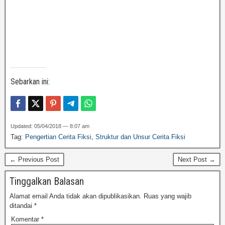
Sebarkan ini:
Updated: 05/04/2018 — 8:07 am
Tag:
Pengertian Cerita Fiksi
,
Struktur dan Unsur Cerita Fiksi
← Previous Post
Next Post →
Tinggalkan Balasan
Alamat email Anda tidak akan dipublikasikan.
Ruas yang wajib
ditandai
*
Komentar
*