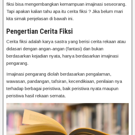
fiksi bisa mengembangkan kemampuan imajinasi seseorang.
Tapi apakan kalian tahu apa itu cerita fiksi ? Jika belum mari
kita simak penjelasan di bawah ini.
Pengertian Cerita Fiksi
Cerita fiksi adalah karya sastra yang berisi cerita rekaan atau
didasari dengan angan-angan (fantasi) dan bukan
berdasarkan kejadian nyata, hanya berdasarkan imajinasi
pengarang.
Imajinasi pengarang diolah berdasarkan pengalaman,
wawasan, pandangan, tafsiran, kecendikiaan, penilaian nya
terhadap berbagai peristiwa, baik peristiwa nyata maupun
peristiwa hasil rekaan semata.