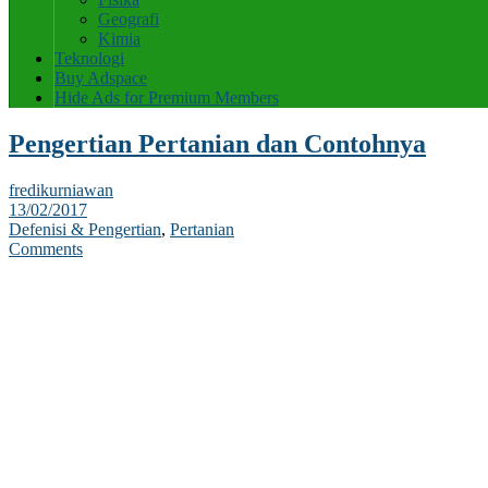
Geografi
Kimia
Teknologi
Buy Adspace
Hide Ads for Premium Members
Pengertian Pertanian dan Contohnya
fredikurniawan
13/02/2017
Defenisi & Pengertian
,
Pertanian
Comments