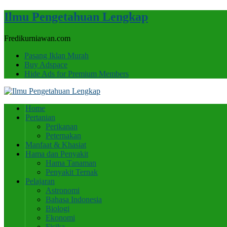
Ilmu Pengetahuan Lengkap
Fredikurniawan.com
Pasang Iklan Murah
Buy Adspace
Hide Ads for Premium Members
Home
Pertanian
Perikanan
Peternakan
Manfaat & Khasiat
Hama dan Penyakit
Hama Tanaman
Penyakit Ternak
Pelajaran
Astronomi
Bahasa Indonesia
Biologi
Ekonomi
Fisika