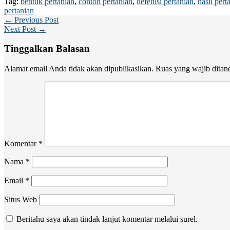
Tag:
bentuk pertanian
,
contoh pertanian
,
defenisi pertanian
,
hasil pert
pertanian
← Previous Post
Next Post →
Tinggalkan Balasan
Alamat email Anda tidak akan dipublikasikan.
Ruas yang wajib ditan
Komentar
*
Nama
*
Email
*
Situs Web
Beritahu saya akan tindak lanjut komentar melalui surel.