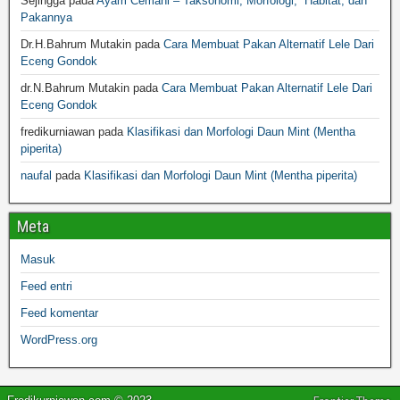
Sejingga
pada
Ayam Cemani – Taksonomi, Morfologi, Habitat, dan
Pakannya
Dr.H.Bahrum Mutakin
pada
Cara Membuat Pakan Alternatif Lele Dari
Eceng Gondok
dr.N.Bahrum Mutakin
pada
Cara Membuat Pakan Alternatif Lele Dari
Eceng Gondok
fredikurniawan
pada
Klasifikasi dan Morfologi Daun Mint (Mentha
piperita)
naufal
pada
Klasifikasi dan Morfologi Daun Mint (Mentha piperita)
Meta
Masuk
Feed entri
Feed komentar
WordPress.org