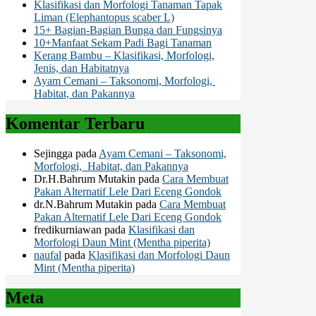
Klasifikasi dan Morfologi Tanaman Tapak
Liman (Elephantopus scaber L)
15+ Bagian-Bagian Bunga dan Fungsinya
10+Manfaat Sekam Padi Bagi Tanaman
Kerang Bambu – Klasifikasi, Morfologi,
Jenis, dan Habitatnya
Ayam Cemani – Taksonomi, Morfologi,
Habitat, dan Pakannya
Komentar Terbaru
Sejingga
pada
Ayam Cemani – Taksonomi,
Morfologi, Habitat, dan Pakannya
Dr.H.Bahrum Mutakin
pada
Cara Membuat
Pakan Alternatif Lele Dari Eceng Gondok
dr.N.Bahrum Mutakin
pada
Cara Membuat
Pakan Alternatif Lele Dari Eceng Gondok
fredikurniawan
pada
Klasifikasi dan
Morfologi Daun Mint (Mentha piperita)
naufal
pada
Klasifikasi dan Morfologi Daun
Mint (Mentha piperita)
Meta