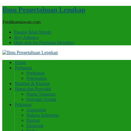
Ilmu Pengetahuan Lengkap
Fredikurniawan.com
Pasang Iklan Murah
Buy Adspace
Hide Ads for Premium Members
Home
Pertanian
Perikanan
Peternakan
Manfaat & Khasiat
Hama dan Penyakit
Hama Tanaman
Penyakit Ternak
Pelajaran
Astronomi
Bahasa Indonesia
Biologi
Ekonomi
Fisika