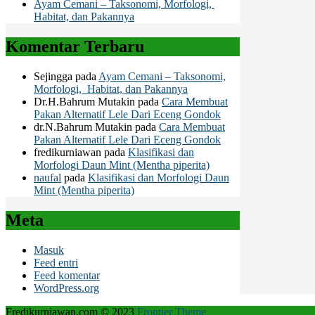
Ayam Cemani – Taksonomi, Morfologi,
Habitat, dan Pakannya
Komentar Terbaru
Sejingga
pada
Ayam Cemani – Taksonomi,
Morfologi, Habitat, dan Pakannya
Dr.H.Bahrum Mutakin
pada
Cara Membuat
Pakan Alternatif Lele Dari Eceng Gondok
dr.N.Bahrum Mutakin
pada
Cara Membuat
Pakan Alternatif Lele Dari Eceng Gondok
fredikurniawan
pada
Klasifikasi dan
Morfologi Daun Mint (Mentha piperita)
naufal
pada
Klasifikasi dan Morfologi Daun
Mint (Mentha piperita)
Meta
Masuk
Feed entri
Feed komentar
WordPress.org
Fredikurniawan.com © 2023
Frontier Theme