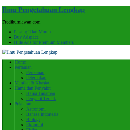
Ilmu Pengetahuan Lengkap
Fredikurniawan.com
Pasang Iklan Murah
Buy Adspace
Hide Ads for Premium Members
Home
Pertanian
Perikanan
Peternakan
Manfaat & Khasiat
Hama dan Penyakit
Hama Tanaman
Penyakit Ternak
Pelajaran
Astronomi
Bahasa Indonesia
Biologi
Ekonomi
Fisika