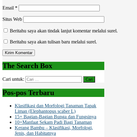
Email
*
Situs Web
Beritahu saya akan tindak lanjut komentar melalui surel.
Beritahu saya akan tulisan baru melalui surel.
The Search Box
Cari untuk:
Pos-pos Terbaru
Klasifikasi dan Morfologi Tanaman Tapak
Liman (Elephantopus scaber L)
15+ Bagian-Bagian Bunga dan Fungsinya
10+Manfaat Sekam Padi Bagi Tanaman
Kerang Bambu – Klasifikasi, Morfologi,
Jenis, dan Habitatnya