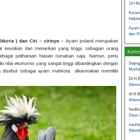
10+Ma
Kerang
Habit
Ayam 
dan P
ota ) dan Ciri – cirinya –
Ayam poland merupakan
at keunikan dan menarikan yang tinggi, sebagian orang
Komen
bagai peliharaan hiasan rumahan saja. Namun, perlu
ki nilai ekonomis yang sangat tinggi dibandingkan dengan
Sejin
Morfo
a disebut sebagai ayam mahkota dikarenakan memiliki
Dr.H.
Altern
dr.N.
Altern
fredik
Daun M
naufal
(Menth