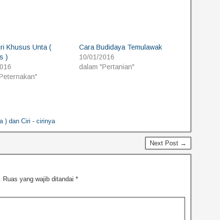
Ciri Khusus Unta (
Cara Budidaya Temulawak
s )
10/01/2016
2016
dalam "Pertanian"
Peternakan"
 dan Ciri - cirinya
Next Post →
.
Ruas yang wajib ditandai
*