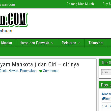
Pasang Iklan Murah
Buy 
niawan.com
 Khasiat
Hama dan Penyakit
Pelajaran
Teknologi
The 
am Mahkota ) dan Ciri – cirinya
 Jenis Hewan
,
Peternakan
Comments
Pos-p
Klasi
(Elep
15+ B