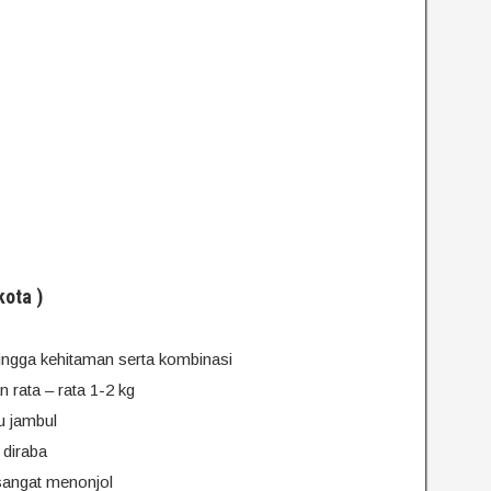
kota )
ingga kehitaman serta kombinasi
rata – rata 1-2 kg
u jambul
 diraba
 sangat menonjol