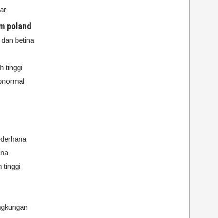
uar
am poland
dan betina
h tinggi
abnormal
ederhana
ana
 tinggi
ngkungan