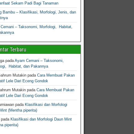
nfaat Sekam Padi Bagi Tanaman
 Bambu – Klasifikasi, Morfologi, Jenis, dan
atnya
Cemani – Taksonomi, Morfologi, Habitat,
akannya
tar Terbaru
gga
pada
Ayam Cemani – Taksonomi,
logi, Habitat, dan Pakannya
Bahrum Mutakin
pada
Cara Membuat Pakan
atif Lele Dari Eceng Gondok
Bahrum Mutakin
pada
Cara Membuat Pakan
atif Lele Dari Eceng Gondok
urniawan
pada
Klasifikasi dan Morfologi
int (Mentha piperita)
pada
Klasifikasi dan Morfologi Daun Mint
a piperita)