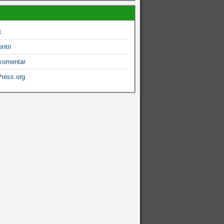
k
ntri
komentar
ress.org