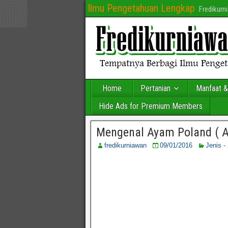
Ilmu Pengetahuan Lengkap
Fredikur
Home
Pertanian
Manfaat &
Hide Ads for Premium Members
Mengenal Ayam Poland ( Ay
fredikurniawan
09/01/2016
Jenis -