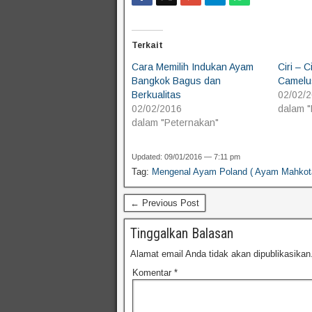
Terkait
Cara Memilih Indukan Ayam
Ciri – 
Bangkok Bagus dan
Camelu
Berkualitas
02/02/
02/02/2016
dalam "
dalam "Peternakan"
Updated: 09/01/2016 — 7:11 pm
Tag:
Mengenal Ayam Poland ( Ayam Mahkota )
← Previous Post
Tinggalkan Balasan
Alamat email Anda tidak akan dipublikasikan
Komentar
*