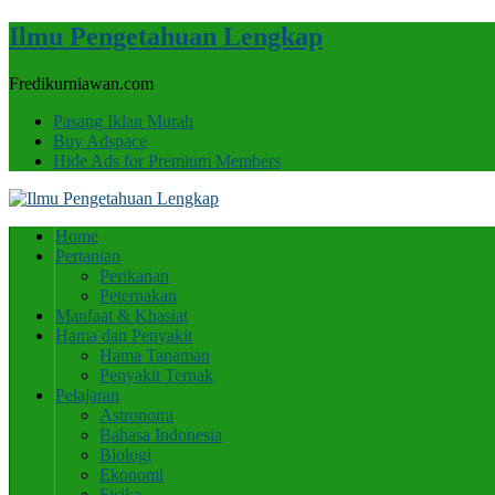
Ilmu Pengetahuan Lengkap
Fredikurniawan.com
Pasang Iklan Murah
Buy Adspace
Hide Ads for Premium Members
Home
Pertanian
Perikanan
Peternakan
Manfaat & Khasiat
Hama dan Penyakit
Hama Tanaman
Penyakit Ternak
Pelajaran
Astronomi
Bahasa Indonesia
Biologi
Ekonomi
Fisika