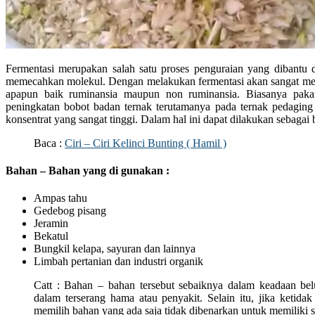
Fermentasi merupakan salah satu proses penguraian yang dibantu
memecahkan molekul. Dengan melakukan fermentasi akan sangat m
apapun baik ruminansia maupun non ruminansia. Biasanya pakan
peningkatan bobot badan ternak terutamanya pada ternak pedaging
konsentrat yang sangat tinggi. Dalam hal ini dapat dilakukan sebagai b
Baca :
Ciri – Ciri Kelinci Bunting ( Hamil )
Bahan – Bahan yang di gunakan :
Ampas tahu
Gedebog pisang
Jeramin
Bekatul
Bungkil kelapa, sayuran dan lainnya
Limbah pertanian dan industri organik
Catt : Bahan – bahan tersebut sebaiknya dalam keadaan b
dalam terserang hama atau penyakit. Selain itu, jika ketida
memilih bahan yang ada saja tidak dibenarkan untuk memiliki 