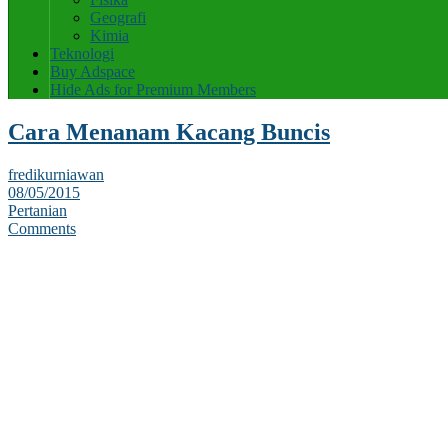
Geografi
Kimia
Teknologi
Buy Adspace
Hide Ads for Premium Members
Cara Menanam Kacang Buncis
fredikurniawan
08/05/2015
Pertanian
Comments