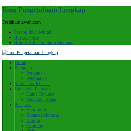
Ilmu Pengetahuan Lengkap
Fredikurniawan.com
Pasang Iklan Murah
Buy Adspace
Hide Ads for Premium Members
Home
Pertanian
Perikanan
Peternakan
Manfaat & Khasiat
Hama dan Penyakit
Hama Tanaman
Penyakit Ternak
Pelajaran
Astronomi
Bahasa Indonesia
Biologi
Ekonomi
Fisika