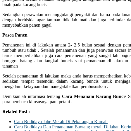
buah pada kacang bucis
Sedangkan perawatan menanggulangi penyakit dan hama pada tana
dengan herbisida agar tanman tidk lah mati dan juga terhindar d
menyebabkan panen gagal.
Pasca Panen
Pemanenan ini di lakukan antara 2- 2.5 bulan sesuai dengan pe
tumbuh atau tidak . Setelah penanaman dan juga perawtan secara i
harus memperhatikan juga cara pemanenan yang sangat lah bagus
bonggol batang atau tangkai buncis saat pemanenan di lakukan 
tanaman
Setelah penanaman di lakukan maka anda harus memperhatikan kebe
sediakan tempat tersendiri dalam kacang buncis untuk menjag
mengalami kelayuan dan manegakibatkan pembususkan .
Demikianlah informasi tentang
Cara Menanam Kacang Buncis
S
para pembaca khususnya para petani .
Related Post :
Cara Budidaya Jahe Merah Di Pekarangan Rumah
Cara Budidaya Dan Penanaman Bawang merah Di lahan Keri