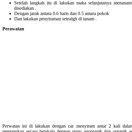
Setelah langkah itu di lakukan maka selanjutanya menanam
disediakan .
Dengan jarak antara 0.6 baris dan 0.5 antara pokok
Dan lakukan penyiraman setealgh di tanam .
Perawatan
Perwatan ini di lakukan dengan car menyiram antar 2 kali dala
pemupukan secara berskala dengan pupu anorganik dan organik a