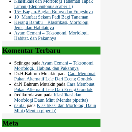
Klasifikasi dan Morfologi Tanaman Tapak
Liman (Elephantopus scaber L)
15+ Bagian-Bagian Bunga dan Fungsinya
10+Manfaat Sekam Padi Bagi Tanaman
Kerang Bambu – Klasifikasi, Morfologi,
Jenis, dan Habitatnya
Ayam Cemani – Taksonomi, Morfologi,
Habitat, dan Pakannya
Komentar Terbaru
Sejingga
pada
Ayam Cemani – Taksonomi,
Morfologi, Habitat, dan Pakannya
Dr.H.Bahrum Mutakin
pada
Cara Membuat
Pakan Alternatif Lele Dari Eceng Gondok
dr.N.Bahrum Mutakin
pada
Cara Membuat
Pakan Alternatif Lele Dari Eceng Gondok
fredikurniawan
pada
Klasifikasi dan
Morfologi Daun Mint (Mentha piperita)
naufal
pada
Klasifikasi dan Morfologi Daun
Mint (Mentha piperita)
Meta