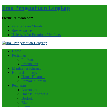
Ilmu Pengetahuan Lengkap
Fredikurniawan.com
Pasang Iklan Murah
Buy Adspace
Hide Ads for Premium Members
Home
Pertanian
Perikanan
Peternakan
Manfaat & Khasiat
Hama dan Penyakit
Hama Tanaman
Penyakit Ternak
Pelajaran
Astronomi
Bahasa Indonesia
Biologi
Ekonomi
Fisika