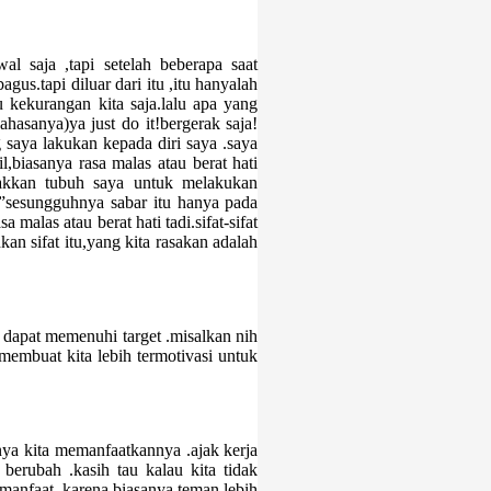
l saja ,tapi setelah beberapa saat
gus.tapi diluar dari itu ,itu hanyalah
 kekurangan kita saja.lalu apa yang
ahasanya)ya just do it!bergerak saja!
 saya lakukan kepada diri saya .saya
l,biasanya rasa malas atau berat hati
rakkan tubuh saya untuk melakukan
”sesungguhnya sabar itu hanya pada
 malas atau berat hati tadi.sifat-sifat
an sifat itu,yang kita rasakan adalah
k dapat memenuhi target .misalkan nih
 membuat kita lebih termotivasi untuk
nya kita memanfaatkannya .ajak kerja
berubah .kasih tau kalau kita tidak
ermanfaat ,karena biasanya teman lebih