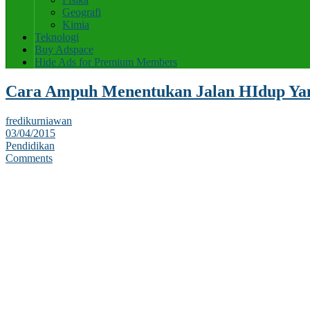
Geografi
Kimia
Teknologi
Buy Adspace
Hide Ads for Premium Members
Cara Ampuh Menentukan Jalan HIdup Yan
fredikurniawan
03/04/2015
Pendidikan
Comments