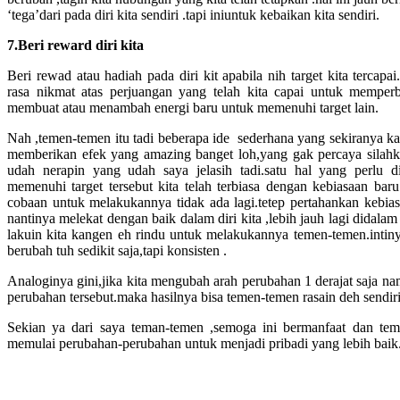
‘tega’dari pada diri kita sendiri .tapi iniuntuk kebaikan kita sendiri.
7.Beri reward diri kita
Beri rewad atau hadiah pada diri kit apabila nih target kita tercapa
rasa nikmat atas perjuangan yang telah kita capai untuk memperba
membuat atau menambah energi baru untuk memenuhi target lain.
Nah ,temen-temen itu tadi beberapa ide sederhana yang sekiranya ka
memberikan efek yang amazing banget loh,yang gak percaya silahka
udah nerapin yang udah saya jelasih tadi.satu hal yang perlu di
memenuhi target tersebut kita telah terbiasa dengan kebiasaan baru
cobaan untuk melakukannya tidak ada lagi.tetep pertahankan kebiasa
nantinya melekat dengan baik dalam diri kita ,lebih jauh lagi didalam
lakuin kita kangen eh rindu untuk melakukannya temen-temen.intin
berubah tuh sedikit saja,tapi konsisten .
Analoginya gini,jika kita mengubah arah perubahan 1 derajat saja na
perubahan tersebut.maka hasilnya bisa temen-temen rasain deh sendiri
Sekian ya dari saya teman-temen ,semoga ini bermanfaat dan teme
memulai perubahan-perubahan untuk menjadi pribadi yang lebih baik