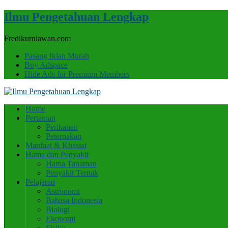
Ilmu Pengetahuan Lengkap
Fredikurniawan.com
Pasang Iklan Murah
Buy Adspace
Hide Ads for Premium Members
Home
Pertanian
Perikanan
Peternakan
Manfaat & Khasiat
Hama dan Penyakit
Hama Tanaman
Penyakit Ternak
Pelajaran
Astronomi
Bahasa Indonesia
Biologi
Ekonomi
Fisika