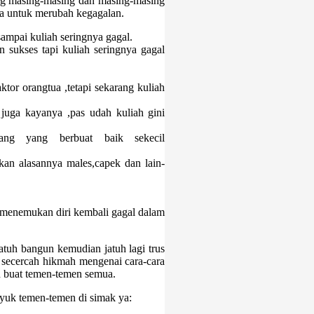
ang masing-masing dan masing-masing
ra untuk merubah kegagalan.
ampai kuliah seringnya gagal.
 sukses tapi kuliah seringnya gagal
tor orangtua ,tetapi sekarang kuliah
 juga kayanya ,pas udah kuliah gini
ang yang berbuat baik sekecil
n alasannya males,capek dan lain-
 menemukan diri kembali gagal dalam
atuh bangun kemudian jatuh lagi trus
secercah hikmah mengenai cara-cara
h buat temen-temen semua.
 .yuk temen-temen di simak ya: