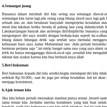
4.Semangat juang
Biasanya dalam merubah diri kita sering nya semangat diawal-awa
semnangat kita turun lagi.ada orang yang bilang mood saya lagi gak ba
sebuah alas an .dan beralasan hanyalah memperjelas kesalahan atau
mesti kita lakukan ketika berada di palung laut yang dalam(cielah b
Lakukan!jangan banyak alas an!tempa diri!disiplin!itu biasanya yang
mengompori diri saya sendiri dengan berkata-kata seperti itu.walhasi
hilang dalam hitungan detik saja setelah saya memulai mengge
kebiasaan baru saya .kalau Muhammad saw .dulu pernah bersabda:
benturan pertama saja “.ini mirip banget sama rasa yang saya alami rasa
jelek itu hanya mengganggu diawal-awal saja ,sesudah kita mengalahk
nikmat dan syukur karena kita bisa berhasil.insya allah
5.Beri hukuman
Beri hukuman kepada diri kita sendiri,begitu mendapati diri kita tida
sedekah Rp.50.000,- saat itu juga per setiap kesalahan .hal ini akan
menjaga konsistensi.
6.Ajak teman kita
Jika kita belum pernah merasakan manfaat punya teman ,berarti saat
sama teman kita ,beritahu mereka komitmen yang kita buat untuk 
berubah ,tagih kita hubungan yang kita telah tetapkan .hal ini jauh b