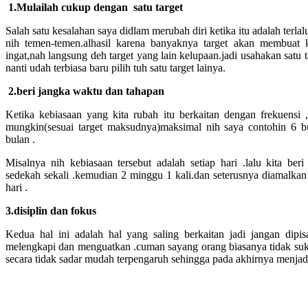
1.Mulailah cukup dengan satu target
Salah satu kesalahan saya didlam merubah diri ketika itu adalah terla
nih temen-temen.alhasil karena banyaknya target akan membuat ki
ingat,nah langsung deh target yang lain kelupaan.jadi usahakan satu 
nanti udah terbiasa baru pilih tuh satu target lainya.
2.beri jangka waktu dan tahapan
Ketika kebiasaan yang kita rubah itu berkaitan dengan frekuensi 
mungkin(sesuai target maksudnya)maksimal nih saya contohin 6 bu
bulan .
Misalnya nih kebiasaan tersebut adalah setiap hari .lalu kita beri
sedekah sekali .kemudian 2 minggu 1 kali.dan seterusnya diamalkan 
hari .
3.disiplin dan fokus
Kedua hal ini adalah hal yang saling berkaitan jadi jangan dipi
melengkapi dan menguatkan .cuman sayang orang biasanya tidak suka
secara tidak sadar mudah terpengaruh sehingga pada akhirnya menjadi