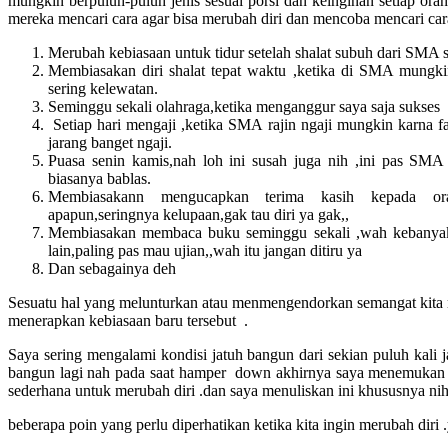
mungkin berpuluh-puluh jenis sesuai porsi dan keinginan setiap or
mereka mencari cara agar bisa merubah diri dan mencoba mencari ca
Merubah kebiasaan untuk tidur setelah shalat subuh dari SMA s
Membiasakan diri shalat tepat waktu ,ketika di SMA mungkin
sering kelewatan.
Seminggu sekali olahraga,ketika menganggur saya saja sukses
Setiap hari mengaji ,ketika SMA rajin ngaji mungkin karna fak
jarang banget ngaji.
Puasa senin kamis,nah loh ini susah juga nih ,ini pas SMA
biasanya bablas.
Membiasakann mengucapkan terima kasih kepada or
apapun,seringnya kelupaan,gak tau diri ya gak,,
Membiasakan membaca buku seminggu sekali ,wah kebanyaka
lain,paling pas mau ujian,,wah itu jangan ditiru ya
Dan sebagainya deh
Sesuatu hal yang melunturkan atau menmengendorkan semangat kita
menerapkan kebiasaan baru tersebut .
Saya sering mengalami kondisi jatuh bangun dari sekian puluh kali j
bangun lagi nah pada saat hamper down akhirnya saya menemukan 
sederhana untuk merubah diri .dan saya menuliskan ini khususnya ni
beberapa poin yang perlu diperhatikan ketika kita ingin merubah diri