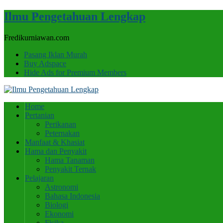
Ilmu Pengetahuan Lengkap
Fredikurniawan.com
Pasang Iklan Murah
Buy Adspace
Hide Ads for Premium Members
Home
Pertanian
Perikanan
Peternakan
Manfaat & Khasiat
Hama dan Penyakit
Hama Tanaman
Penyakit Ternak
Pelajaran
Astronomi
Bahasa Indonesia
Biologi
Ekonomi
Fisika