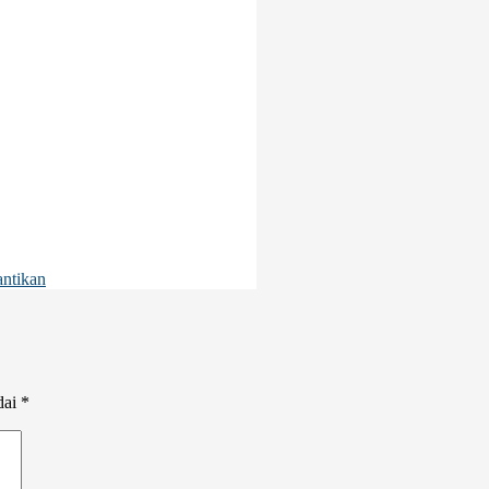
ntikan
dai
*