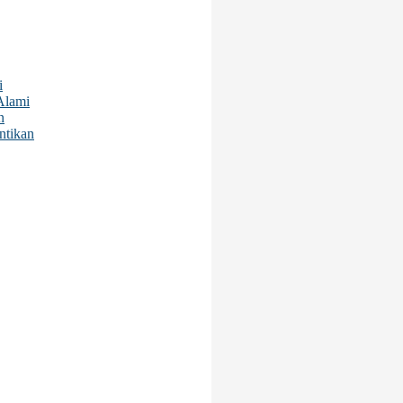
i
Alami
n
ntikan