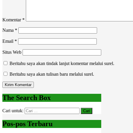
Komentar
*
Nama
*
Email
*
Situs Web
Beritahu saya akan tindak lanjut komentar melalui surel.
Beritahu saya akan tulisan baru melalui surel.
The Search Box
Cari untuk:
Pos-pos Terbaru