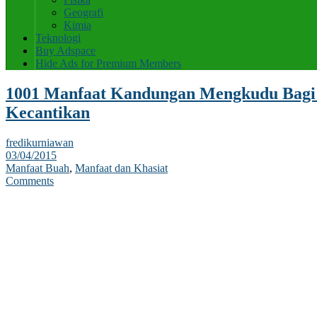
Geografi
Kimia
Teknologi
Buy Adspace
Hide Ads for Premium Members
1001 Manfaat Kandungan Mengkudu Bagi
Kecantikan
fredikurniawan
03/04/2015
Manfaat Buah
,
Manfaat dan Khasiat
Comments