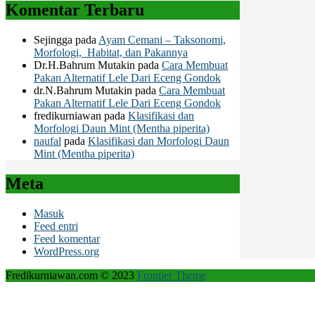
Komentar Terbaru
Sejingga
pada
Ayam Cemani – Taksonomi,
Morfologi, Habitat, dan Pakannya
Dr.H.Bahrum Mutakin
pada
Cara Membuat
Pakan Alternatif Lele Dari Eceng Gondok
dr.N.Bahrum Mutakin
pada
Cara Membuat
Pakan Alternatif Lele Dari Eceng Gondok
fredikurniawan
pada
Klasifikasi dan
Morfologi Daun Mint (Mentha piperita)
naufal
pada
Klasifikasi dan Morfologi Daun
Mint (Mentha piperita)
Meta
Masuk
Feed entri
Feed komentar
WordPress.org
Fredikurniawan.com © 2023
Frontier Theme