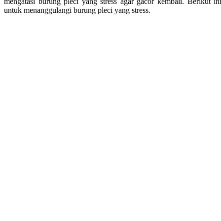
mengatasi burung pleci yang stress agar gacor kembali. Berikut i
untuk menanggulangi burung pleci yang stress.