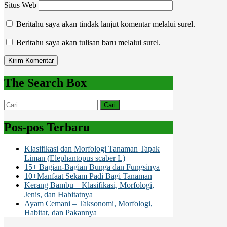
Situs Web
Beritahu saya akan tindak lanjut komentar melalui surel.
Beritahu saya akan tulisan baru melalui surel.
The Search Box
Cari
untuk:
Pos-pos Terbaru
Klasifikasi dan Morfologi Tanaman Tapak
Liman (Elephantopus scaber L)
15+ Bagian-Bagian Bunga dan Fungsinya
10+Manfaat Sekam Padi Bagi Tanaman
Kerang Bambu – Klasifikasi, Morfologi,
Jenis, dan Habitatnya
Ayam Cemani – Taksonomi, Morfologi,
Habitat, dan Pakannya