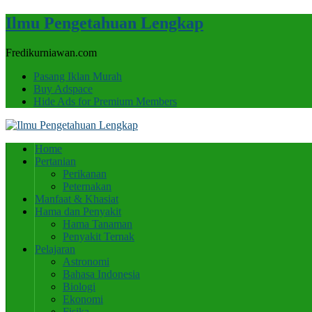
Ilmu Pengetahuan Lengkap
Fredikurniawan.com
Pasang Iklan Murah
Buy Adspace
Hide Ads for Premium Members
Home
Pertanian
Perikanan
Peternakan
Manfaat & Khasiat
Hama dan Penyakit
Hama Tanaman
Penyakit Ternak
Pelajaran
Astronomi
Bahasa Indonesia
Biologi
Ekonomi
Fisika