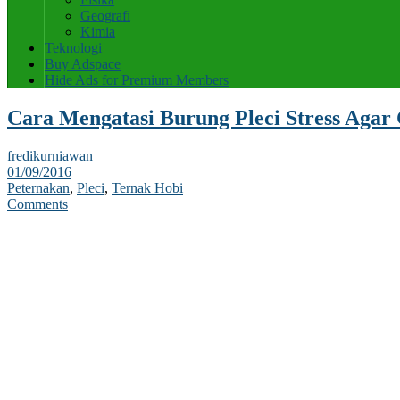
Geografi
Kimia
Teknologi
Buy Adspace
Hide Ads for Premium Members
Cara Mengatasi Burung Pleci Stress Agar
fredikurniawan
01/09/2016
Peternakan
,
Pleci
,
Ternak Hobi
Comments