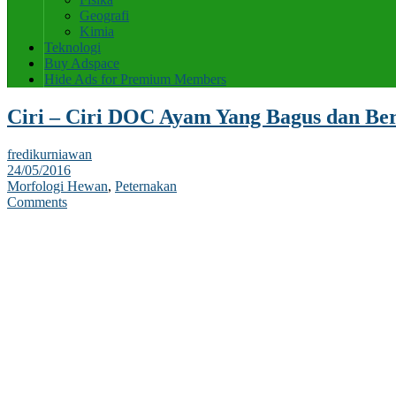
Geografi
Kimia
Teknologi
Buy Adspace
Hide Ads for Premium Members
Ciri – Ciri DOC Ayam Yang Bagus dan Ber
fredikurniawan
24/05/2016
Morfologi Hewan
,
Peternakan
Comments