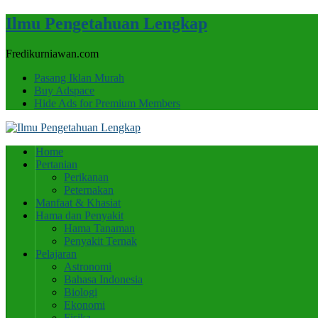
Ilmu Pengetahuan Lengkap
Fredikurniawan.com
Pasang Iklan Murah
Buy Adspace
Hide Ads for Premium Members
Home
Pertanian
Perikanan
Peternakan
Manfaat & Khasiat
Hama dan Penyakit
Hama Tanaman
Penyakit Ternak
Pelajaran
Astronomi
Bahasa Indonesia
Biologi
Ekonomi
Fisika