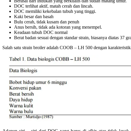
Berasal dari Indukan yang berkualis dan sudah matang umur.
DOC terlihat aktif, matah cerah dan lincah.
DOC memiliki kekebalan tubuh yang tinggi.
Kaki besar dan basah
Bulu cerah, tidak kusam dan penuh
Anus bersih, tidak ada kotoran yang menempel.
Keadaan tubuh DOC normal
Berat badan sesuai dengan standar strain, biasanya diatas 37 gr
Salah satu strain broiler adalah COOB – LH 500 dengan karakteristik d
Adapun ciri – ciri dari DOC yang harus di afkir atau tidak laya