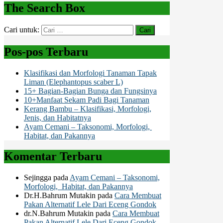
The Search Box
Cari untuk:
Pos-pos Terbaru
Klasifikasi dan Morfologi Tanaman Tapak
Liman (Elephantopus scaber L)
15+ Bagian-Bagian Bunga dan Fungsinya
10+Manfaat Sekam Padi Bagi Tanaman
Kerang Bambu – Klasifikasi, Morfologi,
Jenis, dan Habitatnya
Ayam Cemani – Taksonomi, Morfologi,
Habitat, dan Pakannya
Komentar Terbaru
Sejingga
pada
Ayam Cemani – Taksonomi,
Morfologi, Habitat, dan Pakannya
Dr.H.Bahrum Mutakin
pada
Cara Membuat
Pakan Alternatif Lele Dari Eceng Gondok
dr.N.Bahrum Mutakin
pada
Cara Membuat
Pakan Alternatif Lele Dari Eceng Gondok