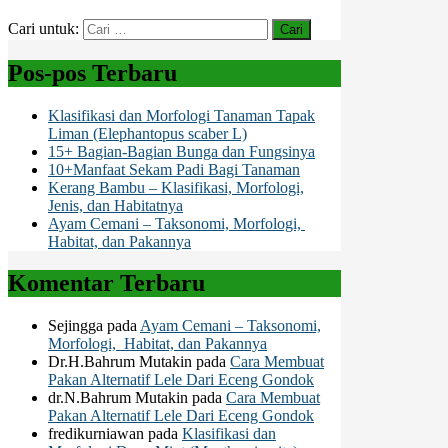
Cari untuk:
Pos-pos Terbaru
Klasifikasi dan Morfologi Tanaman Tapak
Liman (Elephantopus scaber L)
15+ Bagian-Bagian Bunga dan Fungsinya
10+Manfaat Sekam Padi Bagi Tanaman
Kerang Bambu – Klasifikasi, Morfologi,
Jenis, dan Habitatnya
Ayam Cemani – Taksonomi, Morfologi,
Habitat, dan Pakannya
Komentar Terbaru
Sejingga
pada
Ayam Cemani – Taksonomi,
Morfologi, Habitat, dan Pakannya
Dr.H.Bahrum Mutakin
pada
Cara Membuat
Pakan Alternatif Lele Dari Eceng Gondok
dr.N.Bahrum Mutakin
pada
Cara Membuat
Pakan Alternatif Lele Dari Eceng Gondok
fredikurniawan
pada
Klasifikasi dan