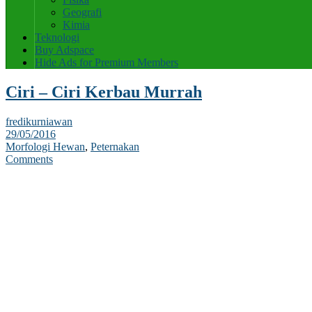
Geografi
Kimia
Teknologi
Buy Adspace
Hide Ads for Premium Members
Ciri – Ciri Kerbau Murrah
fredikurniawan
29/05/2016
Morfologi Hewan
,
Peternakan
Comments