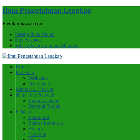
Ilmu Pengetahuan Lengkap
Fredikurniawan.com
Pasang Iklan Murah
Buy Adspace
Hide Ads for Premium Members
Home
Pertanian
Perikanan
Peternakan
Manfaat & Khasiat
Hama dan Penyakit
Hama Tanaman
Penyakit Ternak
Pelajaran
Astronomi
Bahasa Indonesia
Biologi
Ekonomi
Fisika