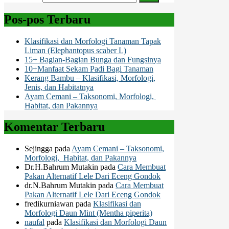
Pos-pos Terbaru
Klasifikasi dan Morfologi Tanaman Tapak
Liman (Elephantopus scaber L)
15+ Bagian-Bagian Bunga dan Fungsinya
10+Manfaat Sekam Padi Bagi Tanaman
Kerang Bambu – Klasifikasi, Morfologi,
Jenis, dan Habitatnya
Ayam Cemani – Taksonomi, Morfologi,
Habitat, dan Pakannya
Komentar Terbaru
Sejingga
pada
Ayam Cemani – Taksonomi,
Morfologi, Habitat, dan Pakannya
Dr.H.Bahrum Mutakin
pada
Cara Membuat
Pakan Alternatif Lele Dari Eceng Gondok
dr.N.Bahrum Mutakin
pada
Cara Membuat
Pakan Alternatif Lele Dari Eceng Gondok
fredikurniawan
pada
Klasifikasi dan
Morfologi Daun Mint (Mentha piperita)
naufal
pada
Klasifikasi dan Morfologi Daun