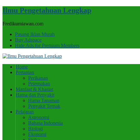
Ilmu Pengetahuan Lengkap
Fredikurniawan.com
Pasang Iklan Murah
Buy Adspace
Hide Ads for Premium Members
Home
Pertanian
Perikanan
Peternakan
Manfaat & Khasiat
Hama dan Penyakit
Hama Tanaman
Penyakit Ternak
Pelajaran
Astronomi
Bahasa Indonesia
Biologi
Ekonomi
Fisika