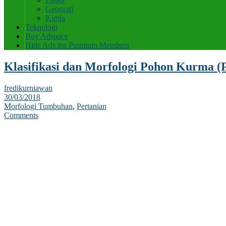
Geografi
Kimia
Teknologi
Buy Adspace
Hide Ads for Premium Members
Klasifikasi dan Morfologi Pohon Kurma (P
fredikurniawan
30/03/2018
Morfologi Tumbuhan
,
Pertanian
Comments