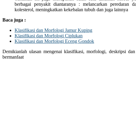
berbagai penyakit diantaranya : melancarkan peredaran 
kolesterol, meningkatkan kekebalan tubuh dan juga lainnya
Baca juga :
Klasifikasi dan Morfologi Jamur Kuping
Klasifikasi dan Morfologi Ciplukan
Klasifikasi dan Morfologi Eceng Gondok
Demikianlah ulasan mengenai klasifikasi, morfologi, deskripsi da
bermanfaat