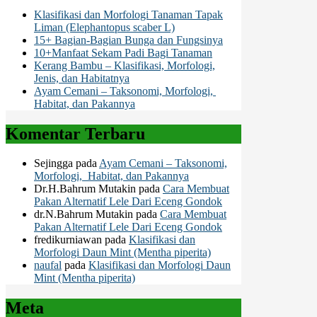
Klasifikasi dan Morfologi Tanaman Tapak
Liman (Elephantopus scaber L)
15+ Bagian-Bagian Bunga dan Fungsinya
10+Manfaat Sekam Padi Bagi Tanaman
Kerang Bambu – Klasifikasi, Morfologi,
Jenis, dan Habitatnya
Ayam Cemani – Taksonomi, Morfologi,
Habitat, dan Pakannya
Komentar Terbaru
Sejingga
pada
Ayam Cemani – Taksonomi,
Morfologi, Habitat, dan Pakannya
Dr.H.Bahrum Mutakin
pada
Cara Membuat
Pakan Alternatif Lele Dari Eceng Gondok
dr.N.Bahrum Mutakin
pada
Cara Membuat
Pakan Alternatif Lele Dari Eceng Gondok
fredikurniawan
pada
Klasifikasi dan
Morfologi Daun Mint (Mentha piperita)
naufal
pada
Klasifikasi dan Morfologi Daun
Mint (Mentha piperita)
Meta