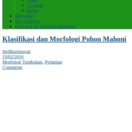
Geografi
Kimia
Teknologi
Buy Adspace
Hide Ads for Premium Members
Klasifikasi dan Morfologi Pohon Mahoni
fredikurniawan
19/02/2016
Morfologi Tumbuhan
,
Pertanian
Comments