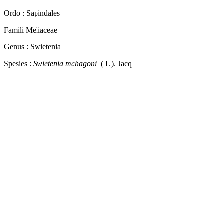
Ordo : Sapindales
Famili Meliaceae
Genus : Swietenia
Spesies :
Swietenia mahagoni
( L ). Jacq