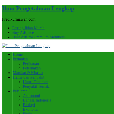
Ilmu Pengetahuan Lengkap
Fredikurniawan.com
Pasang Iklan Murah
Buy Adspace
Hide Ads for Premium Members
Home
Pertanian
Perikanan
Peternakan
Manfaat & Khasiat
Hama dan Penyakit
Hama Tanaman
Penyakit Ternak
Pelajaran
Astronomi
Bahasa Indonesia
Biologi
Ekonomi
Fisika