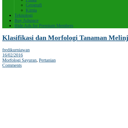
Geografi
Kimia
Teknologi
Buy Adspace
Hide Ads for Premium Members
Klasifikasi dan Morfologi Tanaman Melin
fredikurniawan
16/02/2016
Morfologi Sayuran
,
Pertanian
Comments