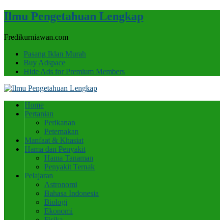
Ilmu Pengetahuan Lengkap
Fredikurniawan.com
Pasang Iklan Murah
Buy Adspace
Hide Ads for Premium Members
Home
Pertanian
Perikanan
Peternakan
Manfaat & Khasiat
Hama dan Penyakit
Hama Tanaman
Penyakit Ternak
Pelajaran
Astronomi
Bahasa Indonesia
Biologi
Ekonomi
Fisika