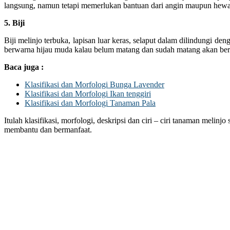
langsung, namun tetapi memerlukan bantuan dari angin maupun hewa
5. Biji
Biji melinjo terbuka, lapisan luar keras, selaput dalam dilindungi de
berwarna hijau muda kalau belum matang dan sudah matang akan be
Baca juga :
Klasifikasi dan Morfologi Bunga Lavender
Klasifikasi dan Morfologi Ikan tenggiri
Klasifikasi dan Morfologi Tanaman Pala
Itulah klasifikasi, morfologi, deskripsi dan ciri – ciri tanaman melin
membantu dan bermanfaat.