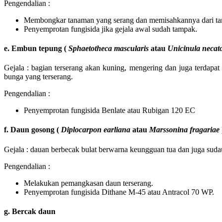
Pengendalian :
Membongkar tanaman yang serang dan memisahkannya dari ta
Penyemprotan fungisida jika gejala awal sudah tampak.
e. Embun tepung (
Sphaetotheca mascularis
atau
Unicinula necat
Gejala : bagian terserang akan kuning, mengering dan juga terdapat
bunga yang terserang.
Pengendalian :
Penyemprotan fungisida Benlate atau Rubigan 120 EC
f. Daun gosong (
Diplocarpon earliana
atau
Marssonina fragariae
Gejala : dauan berbecak bulat berwarna keungguan tua dan juga sudau
Pengendalian :
Melakukan pemangkasan daun terserang.
Penyemprotan fungisida Dithane M-45 atau Antracol 70 WP.
g. Bercak daun