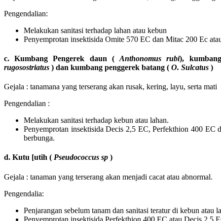
Pengendalian:
Melakukan sanitasi terhadap lahan atau kebun
Penyemprotan insektisida Omite 570 EC dan Mitac 200 Ec ata
c. Kumbang Pengerek daun (
Anthonomus rubi
), kumban
rugosostriatus
) dan kumbang penggerek batang (
O. Sulcatus
)
Gejala : tanamana yang terserang akan rusak, kering, layu, serta ma
Pengendalian :
Melakukan sanitasi terhadap kebun atau lahan.
Penyemprotan insektisida Decis 2,5 EC, Perfekthion 400 EC da
berbunga.
d. Kutu [utih (
Pseudococcus sp
)
Gejala : tanaman yang terserang akan menjadi cacat atau abnormal.
Pengendalia:
Penjarangan sebelum tanam dan sanitasi teratur di kebun atau l
Penyemprotan insektisida Perfekthion 400 EC atau Decis 2,5 