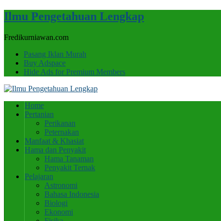
Ilmu Pengetahuan Lengkap
Fredikurniawan.com
Pasang Iklan Murah
Buy Adspace
Hide Ads for Premium Members
Home
Pertanian
Perikanan
Peternakan
Manfaat & Khasiat
Hama dan Penyakit
Hama Tanaman
Penyakit Ternak
Pelajaran
Astronomi
Bahasa Indonesia
Biologi
Ekonomi
Fisika