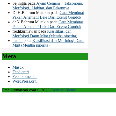
Sejingga
pada
Ayam Cemani – Taksonomi,
Morfologi, Habitat, dan Pakannya
Dr.H.Bahrum Mutakin
pada
Cara Membuat
Pakan Alternatif Lele Dari Eceng Gondok
dr.N.Bahrum Mutakin
pada
Cara Membuat
Pakan Alternatif Lele Dari Eceng Gondok
fredikurniawan
pada
Klasifikasi dan
Morfologi Daun Mint (Mentha piperita)
naufal
pada
Klasifikasi dan Morfologi Daun
Mint (Mentha piperita)
Meta
Masuk
Feed entri
Feed komentar
WordPress.org
Fredikurniawan.com © 2023
Frontier Theme