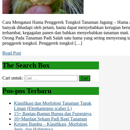
Cara Mengatasi Hama Penggerek Tongkol Tanaman Jagung – Hama ad
banyak dihadapi oleh petani, hama dapat menyebabkan kerugian ber
terhambat, kegagalan panen dan bahkan menyebabkan tanaman mati
Orong Pada Tanaman Padi Salah satu hama yang sering menyerang t
penggerek tongkol. Penggerek tongkol […]
Read Post
The Search Box
Cari untuk:
Pos-pos Terbaru
Klasifikasi dan Morfologi Tanaman Tapak
Liman (Elephantopus scaber L)
15+ Bagian-Bagian Bunga dan Fungsinya
10+Manfaat Sekam Padi Bagi Tanaman
Kerang Bambu – Klasifikasi, Morfologi,
Jenis, dan Habitatnya