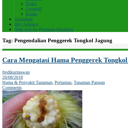
Fisika
Geografi
Kimia
Teknologi
Buy Adspace
Hide Ads for Premium Members
Tag:
Pengendalian Penggerek Tongkol Jagung
Cara Mengatasi Hama Penggerek Tongko
fredikurniawan
26/08/2018
Hama & Penyakit Tanaman
,
Pertanian
,
Tanaman Pangan
Comments