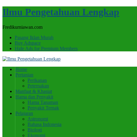
Ilmu Pengetahuan Lengkap
Fredikurniawan.com
Pasang Iklan Murah
Buy Adspace
Hide Ads for Premium Members
Home
Pertanian
Perikanan
Peternakan
Manfaat & Khasiat
Hama dan Penyakit
Hama Tanaman
Penyakit Ternak
Pelajaran
Astronomi
Bahasa Indonesia
Biologi
Ekonomi