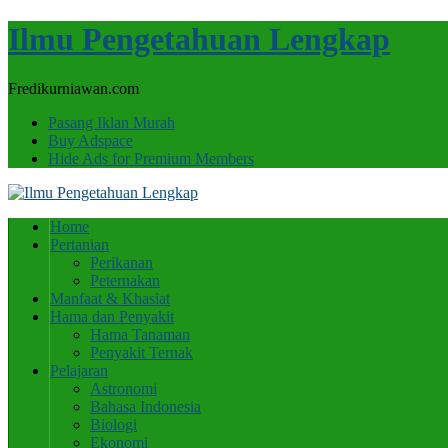
Ilmu Pengetahuan Lengkap
Fredikurniawan.com
Pasang Iklan Murah
Buy Adspace
Hide Ads for Premium Members
Home
Pertanian
Perikanan
Peternakan
Manfaat & Khasiat
Hama dan Penyakit
Hama Tanaman
Penyakit Ternak
Pelajaran
Astronomi
Bahasa Indonesia
Biologi
Ekonomi