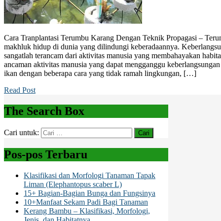
Cara Tranplantasi Terumbu Karang Dengan Teknik Propagasi – Teru
makhluk hidup di dunia yang dilindungi keberadaannya. Keberlangs
sangatlah terancam dari aktivitas manusia yang membahayakan habitat
ancaman aktivitas manusia yang dapat mengganggu keberlangsungan
ikan dengan beberapa cara yang tidak ramah lingkungan, […]
Read Post
The Search Box
Cari untuk:
Pos-pos Terbaru
Klasifikasi dan Morfologi Tanaman Tapak
Liman (Elephantopus scaber L)
15+ Bagian-Bagian Bunga dan Fungsinya
10+Manfaat Sekam Padi Bagi Tanaman
Kerang Bambu – Klasifikasi, Morfologi,
Jenis, dan Habitatnya