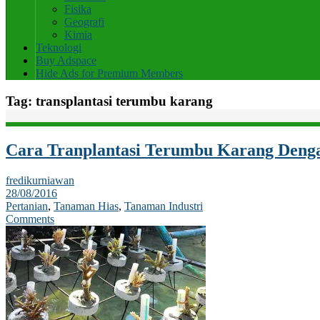
Fisika
Geografi
Kimia
Teknologi
Buy Adspace
Hide Ads for Premium Members
Tag:
transplantasi terumbu karang
Cara Tranplantasi Terumbu Karang Denga
fredikurniawan
28/08/2016
Pertanian
,
Tanaman Hias
,
Tanaman Industri
Comments