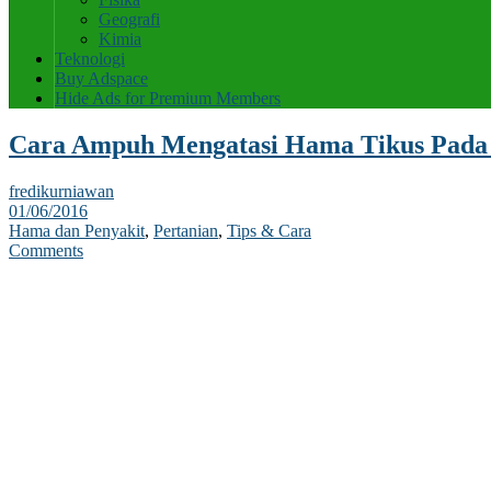
Geografi
Kimia
Teknologi
Buy Adspace
Hide Ads for Premium Members
Cara Ampuh Mengatasi Hama Tikus Pada
fredikurniawan
01/06/2016
Hama dan Penyakit
,
Pertanian
,
Tips & Cara
Comments