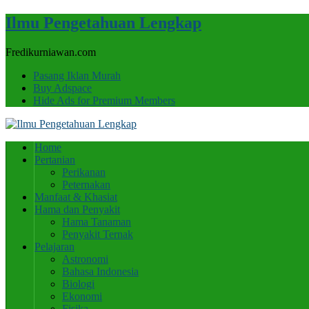
Ilmu Pengetahuan Lengkap
Fredikurniawan.com
Pasang Iklan Murah
Buy Adspace
Hide Ads for Premium Members
Home
Pertanian
Perikanan
Peternakan
Manfaat & Khasiat
Hama dan Penyakit
Hama Tanaman
Penyakit Ternak
Pelajaran
Astronomi
Bahasa Indonesia
Biologi
Ekonomi
Fisika