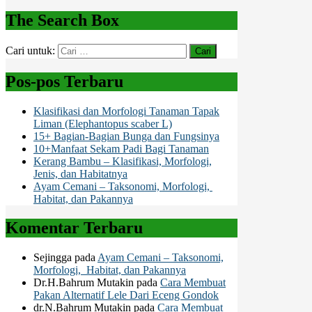
The Search Box
Cari untuk:
Pos-pos Terbaru
Klasifikasi dan Morfologi Tanaman Tapak
Liman (Elephantopus scaber L)
15+ Bagian-Bagian Bunga dan Fungsinya
10+Manfaat Sekam Padi Bagi Tanaman
Kerang Bambu – Klasifikasi, Morfologi,
Jenis, dan Habitatnya
Ayam Cemani – Taksonomi, Morfologi,
Habitat, dan Pakannya
Komentar Terbaru
Sejingga
pada
Ayam Cemani – Taksonomi,
Morfologi, Habitat, dan Pakannya
Dr.H.Bahrum Mutakin
pada
Cara Membuat
Pakan Alternatif Lele Dari Eceng Gondok
dr.N.Bahrum Mutakin
pada
Cara Membuat