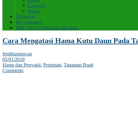
Geografi
Kimia
Teknologi
Buy Adspace
Hide Ads for Premium Members
Cara Mengatasi Hama Kutu Daun Pada T
fredikurniawan
05/01/2018
Hama dan Penyakit
,
Pertanian
,
Tanaman Buah
Comments