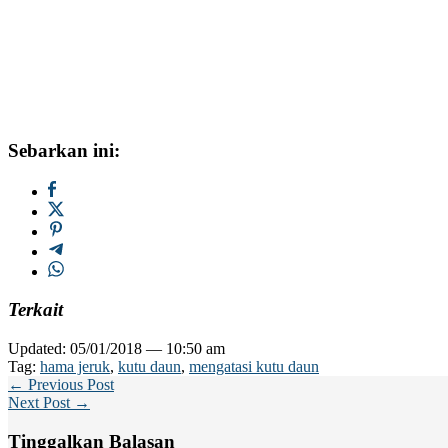
Sebarkan ini:
Terkait
Updated: 05/01/2018 — 10:50 am
Tag:
hama jeruk
,
kutu daun
,
mengatasi kutu daun
← Previous Post
Next Post →
Tinggalkan Balasan