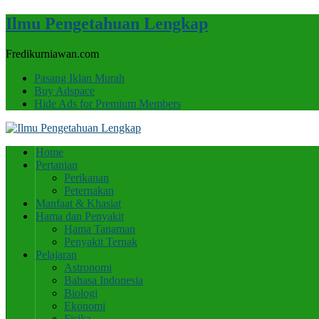
Ilmu Pengetahuan Lengkap
Fredikurniawan.com
Pasang Iklan Murah
Buy Adspace
Hide Ads for Premium Members
Home
Pertanian
Perikanan
Peternakan
Manfaat & Khasiat
Hama dan Penyakit
Hama Tanaman
Penyakit Ternak
Pelajaran
Astronomi
Bahasa Indonesia
Biologi
Ekonomi
Fisika