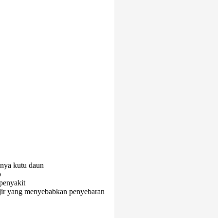
anya kutu daun
p
penyakit
njir yang menyebabkan penyebaran