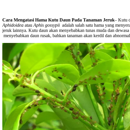
Cara Mengatasi Hama Kutu Daun Pada Tanaman Jeruk
– Kutu 
Aphidoidea
atau
Aphis gossypii
adalah salah satu hama yang menyer
jeruk lainnya. Kutu daun akan menyebabkan tunas muda dan dewasa 
menyebabkan daun rusak, bahkan tanaman akan kerdil dan abnormal