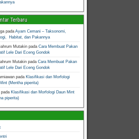
akannya
tar Terbaru
gga
pada
Ayam Cemani – Taksonomi,
logi, Habitat, dan Pakannya
Bahrum Mutakin
pada
Cara Membuat Pakan
atif Lele Dari Eceng Gondok
Bahrum Mutakin
pada
Cara Membuat Pakan
atif Lele Dari Eceng Gondok
urniawan
pada
Klasifikasi dan Morfologi
int (Mentha piperita)
pada
Klasifikasi dan Morfologi Daun Mint
a piperita)
k
ntri