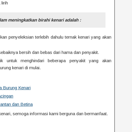
irih
lam meningkatkan birahi kenari adalah :
kan penyeleksian terlebih dahulu ternak kenari yang akan
baiknya bersih dan bebas dari hama dan penyakit.
tik untuk menghindari beberapa penyakit yang akan
ung kenari di mulai.
a Burung Kenari
acingan
antan dan Betina
 kenari, semoga informasi kami berguna dan bermanfaat.