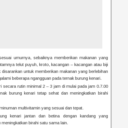
i sesuai umurnya, sebaiknya memberikan makanan yang
tamnya telut puyuh, kroto, kacangan – kacangan atau biji
idak disarankan untuk memberikan makanan yang berlebihan
ngalami beberapa ngangguan pada ternak burung kenari.
 secara rutin minimal 2 – 3 jam di mulai pada jam 0.7.00
rnak burung kenari tetap sehat dan meningkatkan birahi
uman multivitamin yang sesuai dan tepat.
rung kenari jantan dan betina dengan kandang yang
eningkatkan birahi satu sama lain.