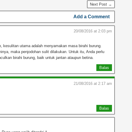
Next Post →
Add a Comment
20/08/2016 at 2:03 pm
, kesulitan utama adalah menyamakan masa birahi burung.
inya, maka penjodohan sulit dilakukan. Untuk itu, Anda perlu
kan birahi burung, baik untuk jantan ataupun betina.
Balas
21/08/2016 at 2:17 am
Balas