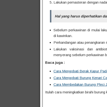
Lakukan pemasteran dengan nada l
Hal yang harus diperhatikan da
Sebelum perkawinan di mulai laku
di kawinkan.
Perkandangan atau penangkaran se
Lakukan vaksinasi dan antibio
menyerang sebelum perkawinan bur
Baca juga :
Cara Mengobati Berak Kapur Pad
Cara Mengobati Burung Kenari C
Cara Membedakan Burung Pleci J
Itulah cara meningkatkan birahi burung