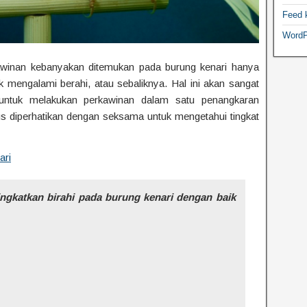
Feed 
WordP
winan kebanyakan ditemukan pada burung kenari hanya
ak mengalami berahi, atau sebaliknya. Hal ini akan sangat
 untuk melakukan perkawinan dalam satu penangkaran
rus diperhatikan dengan seksama untuk mengetahui tingkat
ari
ngkatkan birahi pada burung kenari dengan baik