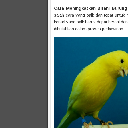
Cara Meningkatkan Birahi Burung
salah cara yang baik dan tepat untu
kenari yang baik harus dapat berahi de
dibutuhkan dalam proses perkawinan.