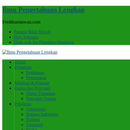
Ilmu Pengetahuan Lengkap
Fredikurniawan.com
Pasang Iklan Murah
Buy Adspace
Hide Ads for Premium Members
Home
Pertanian
Perikanan
Peternakan
Manfaat & Khasiat
Hama dan Penyakit
Hama Tanaman
Penyakit Ternak
Pelajaran
Astronomi
Bahasa Indonesia
Biologi
Ekonomi
Fisika