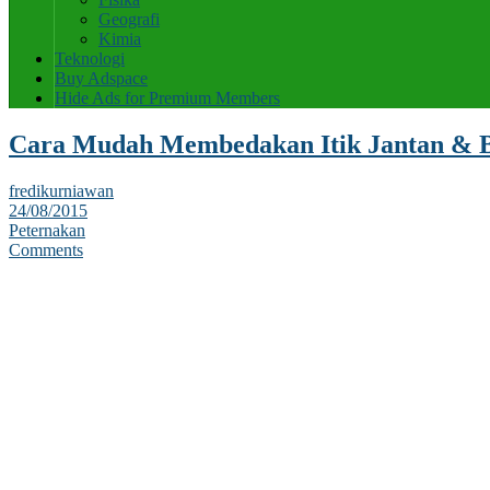
Geografi
Kimia
Teknologi
Buy Adspace
Hide Ads for Premium Members
Cara Mudah Membedakan Itik Jantan & B
fredikurniawan
24/08/2015
Peternakan
Comments