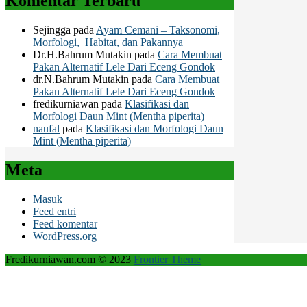
Komentar Terbaru
Sejingga
pada
Ayam Cemani – Taksonomi,
Morfologi, Habitat, dan Pakannya
Dr.H.Bahrum Mutakin
pada
Cara Membuat
Pakan Alternatif Lele Dari Eceng Gondok
dr.N.Bahrum Mutakin
pada
Cara Membuat
Pakan Alternatif Lele Dari Eceng Gondok
fredikurniawan
pada
Klasifikasi dan
Morfologi Daun Mint (Mentha piperita)
naufal
pada
Klasifikasi dan Morfologi Daun
Mint (Mentha piperita)
Meta
Masuk
Feed entri
Feed komentar
WordPress.org
Fredikurniawan.com © 2023
Frontier Theme