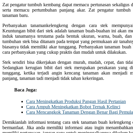
Zat pengatur tumbuh kembang dapat memacu pertunasan sekaligus 
serta memacu pertumbuhan panjang akar. Zat pengatur tumbuh
tanaman baru.
Perbanyakan tanamankelengkeng dengan cara stek mempunyai
Keuntungan bibit dari stek adalah tanaman buah-buahan ini akan me
induk tanamanya terutama pada bentuk ukuran, warna, buah, dan 
tumbuhan stek bisa ditanam pada tempat yang permukaan air tanahny
biasanya tidak memiliki akar tunggang. Perbanyakan tanaman buah
cara perbanyakan yang cukup praktis dan mudah untuk dilakukan.
Stek sendiri bisa dikerjakan dengan murah, mudah, cepat, dan tida
Sedangkan kerugian bibit dari stek merupakan perakaran yang dim
tunggang, ketika terjadi angin kencang tanaman akan menjadi
panjang, tanaman tadi menjadi tidak tahan kekeringan.
Baca Juga:
Cara Meningkatkan Produksi Pangan Hasil Pertanian
Cara Ampuh Meningkatkan Bobot Ternak Kelinci
Cara Mencangkok Tanaman Dengan Benar Bagi Pemula
Demikianlah informasi tentang cara stek tanaman buah kelengken
bermanfaat. Jika anda memiliki informasi atau ingin menambahkan
memiliki pertanyaan, jangan ragu untuk meninggalkannya dikolom k