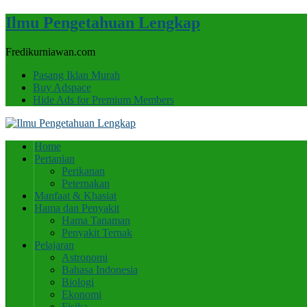
Ilmu Pengetahuan Lengkap
Fredikurniawan.com
Pasang Iklan Murah
Buy Adspace
Hide Ads for Premium Members
Home
Pertanian
Perikanan
Peternakan
Manfaat & Khasiat
Hama dan Penyakit
Hama Tanaman
Penyakit Ternak
Pelajaran
Astronomi
Bahasa Indonesia
Biologi
Ekonomi
Fisika