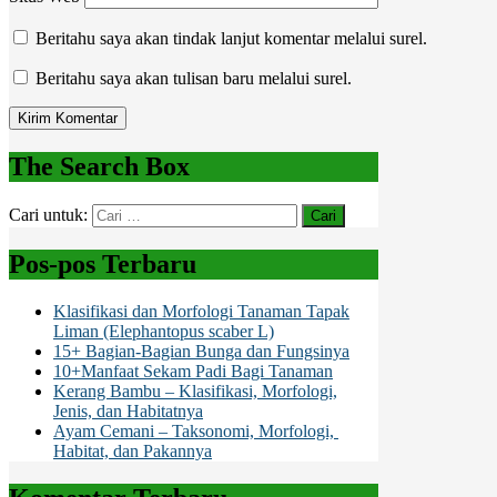
Beritahu saya akan tindak lanjut komentar melalui surel.
Beritahu saya akan tulisan baru melalui surel.
The Search Box
Cari untuk:
Pos-pos Terbaru
Klasifikasi dan Morfologi Tanaman Tapak
Liman (Elephantopus scaber L)
15+ Bagian-Bagian Bunga dan Fungsinya
10+Manfaat Sekam Padi Bagi Tanaman
Kerang Bambu – Klasifikasi, Morfologi,
Jenis, dan Habitatnya
Ayam Cemani – Taksonomi, Morfologi,
Habitat, dan Pakannya