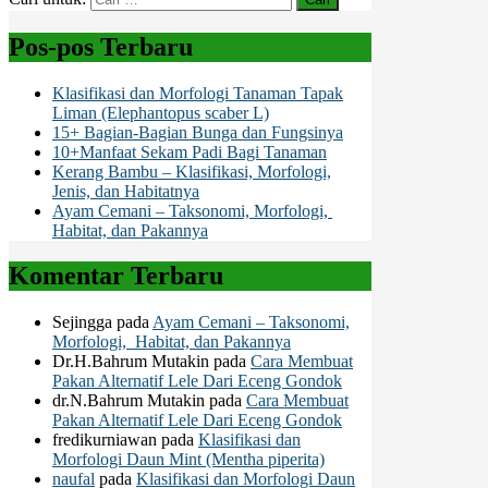
Pos-pos Terbaru
Klasifikasi dan Morfologi Tanaman Tapak
Liman (Elephantopus scaber L)
15+ Bagian-Bagian Bunga dan Fungsinya
10+Manfaat Sekam Padi Bagi Tanaman
Kerang Bambu – Klasifikasi, Morfologi,
Jenis, dan Habitatnya
Ayam Cemani – Taksonomi, Morfologi,
Habitat, dan Pakannya
Komentar Terbaru
Sejingga
pada
Ayam Cemani – Taksonomi,
Morfologi, Habitat, dan Pakannya
Dr.H.Bahrum Mutakin
pada
Cara Membuat
Pakan Alternatif Lele Dari Eceng Gondok
dr.N.Bahrum Mutakin
pada
Cara Membuat
Pakan Alternatif Lele Dari Eceng Gondok
fredikurniawan
pada
Klasifikasi dan
Morfologi Daun Mint (Mentha piperita)
naufal
pada
Klasifikasi dan Morfologi Daun