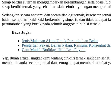
Sikap berdiri si ternak menggambarkan keseimbangan serta posisi tubuh
sikap berdiri ternak yang sehat haruslah seimbang dengan memperhat
Sedangkan secara anatomi dan secara fisologi ternak, kesehatan ternak
badan sempurna, kaki-kaki berkembang simetris, dan tidak terdapat k
pertumbuhan yang buruk pada seluruh anggota tubuh si ternak.
Baca Juga:
Jenis Makanan Alami Untuk Pertumbuhan Belut
Pengertian Pakan, Bahan Pakan, Ransum, Konsentrat dan
Cara Mudah Budidaya Ikan Lele Phyton
Yap, itulah artikel singkat kami tentang ciri-ciri ternak sakit dan sehat
membantu anda secara optimal dan semoga dapat memberi manfaat ya