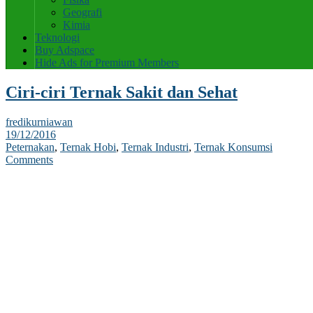
Geografi
Kimia
Teknologi
Buy Adspace
Hide Ads for Premium Members
Ciri-ciri Ternak Sakit dan Sehat
fredikurniawan
19/12/2016
Peternakan
,
Ternak Hobi
,
Ternak Industri
,
Ternak Konsumsi
Comments