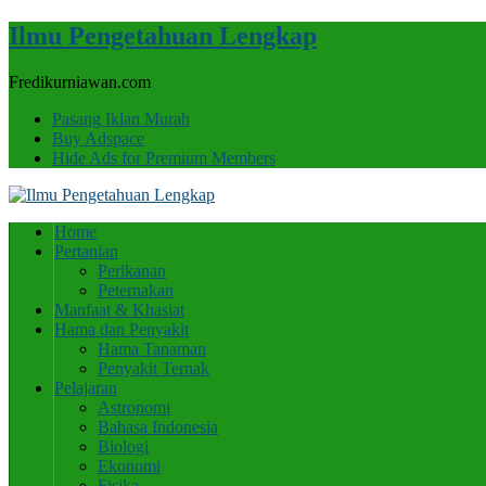
Ilmu Pengetahuan Lengkap
Fredikurniawan.com
Pasang Iklan Murah
Buy Adspace
Hide Ads for Premium Members
Home
Pertanian
Perikanan
Peternakan
Manfaat & Khasiat
Hama dan Penyakit
Hama Tanaman
Penyakit Ternak
Pelajaran
Astronomi
Bahasa Indonesia
Biologi
Ekonomi
Fisika