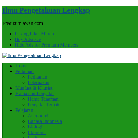
Ilmu Pengetahuan Lengkap
Fredikurniawan.com
Pasang Iklan Murah
Buy Adspace
Hide Ads for Premium Members
Home
Pertanian
Perikanan
Peternakan
Manfaat & Khasiat
Hama dan Penyakit
Hama Tanaman
Penyakit Ternak
Pelajaran
Astronomi
Bahasa Indonesia
Biologi
Ekonomi
Fisika