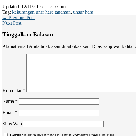
Updated: 12/11/2016 — 2:57 am
Tag:
kekurangan unsr hara tanaman
,
unsur hara
← Previous Post
Next Post →
Tinggalkan Balasan
Alamat email Anda tidak akan dipublikasikan.
Ruas yang wajib ditan
Komentar
*
Nama
*
Email
*
Situs Web
Beritahu saya akan tindak lanjut komentar melalui surel.