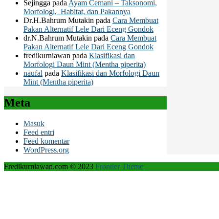
Sejingga
pada
Ayam Cemani – Taksonomi,
Morfologi, Habitat, dan Pakannya
Dr.H.Bahrum Mutakin
pada
Cara Membuat
Pakan Alternatif Lele Dari Eceng Gondok
dr.N.Bahrum Mutakin
pada
Cara Membuat
Pakan Alternatif Lele Dari Eceng Gondok
fredikurniawan
pada
Klasifikasi dan
Morfologi Daun Mint (Mentha piperita)
naufal
pada
Klasifikasi dan Morfologi Daun
Mint (Mentha piperita)
Meta
Masuk
Feed entri
Feed komentar
WordPress.org
Fredikurniawan.com © 2023
Frontier Theme