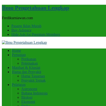
Ilmu Pengetahuan Lengkap
Fredikurniawan.com
Pasang Iklan Murah
Buy Adspace
Hide Ads for Premium Members
Home
Pertanian
Perikanan
Peternakan
Manfaat & Khasiat
Hama dan Penyakit
Hama Tanaman
Penyakit Ternak
Pelajaran
Astronomi
Bahasa Indonesia
Biologi
Ekonomi
Fisika