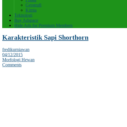
Geografi
Kimia
Teknologi
Buy Adspace
Hide Ads for Premium Members
Karakteristik Sapi Shorthorn
fredikurniawan
04/12/2015
Morfologi Hewan
Comments