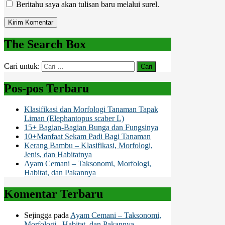
Beritahu saya akan tulisan baru melalui surel.
The Search Box
Cari untuk:
Pos-pos Terbaru
Klasifikasi dan Morfologi Tanaman Tapak
Liman (Elephantopus scaber L)
15+ Bagian-Bagian Bunga dan Fungsinya
10+Manfaat Sekam Padi Bagi Tanaman
Kerang Bambu – Klasifikasi, Morfologi,
Jenis, dan Habitatnya
Ayam Cemani – Taksonomi, Morfologi,
Habitat, dan Pakannya
Komentar Terbaru
Sejingga
pada
Ayam Cemani – Taksonomi,
Morfologi, Habitat, dan Pakannya