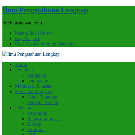
Ilmu Pengetahuan Lengkap
Fredikurniawan.com
Pasang Iklan Murah
Buy Adspace
Hide Ads for Premium Members
Home
Pertanian
Perikanan
Peternakan
Manfaat & Khasiat
Hama dan Penyakit
Hama Tanaman
Penyakit Ternak
Pelajaran
Astronomi
Bahasa Indonesia
Biologi
Ekonomi
Fisika