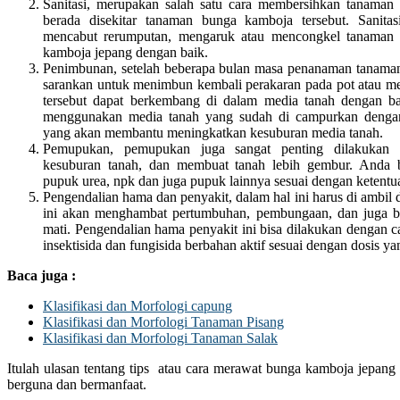
Sanitasi, merupakan salah satu cara membersihkan tanaman 
berada disekitar tanaman bunga kamboja tersebut. Sanitas
mencabut rerumputan, mengaruk atau mencongkel tanaman 
kamboja jepang dengan baik.
Penimbunan, setelah beberapa bulan masa penanaman tanaman
sarankan untuk menimbun kembali perakaran pada pot atau m
tersebut dapat berkembang di dalam media tanah dengan ba
menggunakan media tanah yang sudah di campurkan denga
yang akan membantu meningkatkan kesuburan media tanah.
Pemupukan, pemupukan juga sangat penting dilakukan 
kesuburan tanah, dan membuat tanah lebih gembur. Anda 
pupuk urea, npk dan juga pupuk lainnya sesuai dengan ketentu
Pengendalian hama dan penyakit, dalam hal ini harus di ambil 
ini akan menghambat pertumbuhan, pembungaan, dan juga 
mati. Pengendalian hama penyakit ini bisa dilakukan dengan
insektisida dan fungisida berbahan aktif sesuai dengan dosis ya
Baca juga :
Klasifikasi dan Morfologi capung
Klasifikasi dan Morfologi Tanaman Pisang
Klasifikasi dan Morfologi Tanaman Salak
Itulah ulasan tentang tips atau cara merawat bunga kamboja jepang
berguna dan bermanfaat.