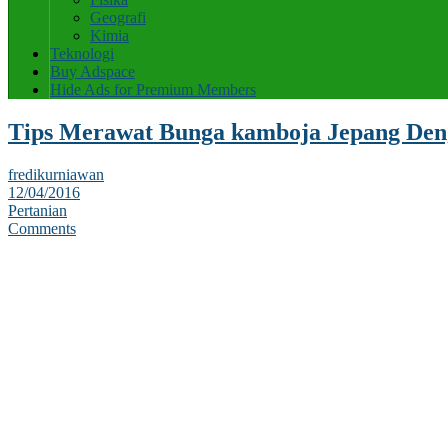
Geografi
Kimia
Teknologi
Buy Adspace
Hide Ads for Premium Members
Tips Merawat Bunga kamboja Jepang Den
fredikurniawan
12/04/2016
Pertanian
Comments