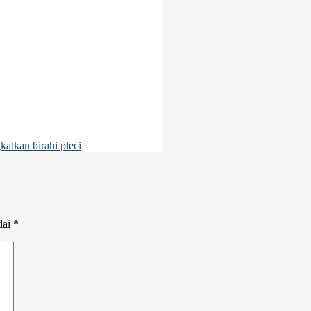
atkan birahi pleci
dai
*