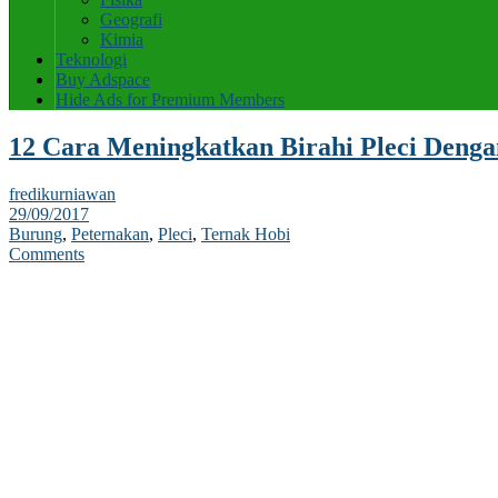
Geografi
Kimia
Teknologi
Buy Adspace
Hide Ads for Premium Members
12 Cara Meningkatkan Birahi Pleci Denga
fredikurniawan
29/09/2017
Burung
,
Peternakan
,
Pleci
,
Ternak Hobi
Comments