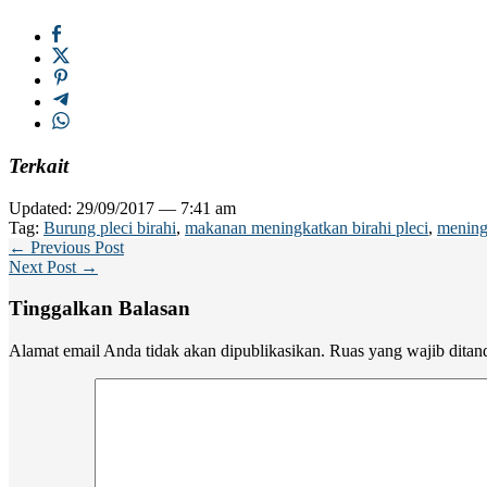
Terkait
Updated: 29/09/2017 — 7:41 am
Tag:
Burung pleci birahi
,
makanan meningkatkan birahi pleci
,
meningk
← Previous Post
Next Post →
Tinggalkan Balasan
Alamat email Anda tidak akan dipublikasikan.
Ruas yang wajib ditan