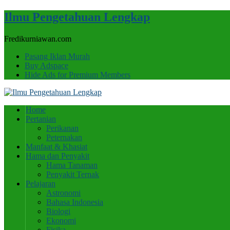
Ilmu Pengetahuan Lengkap
Fredikurniawan.com
Pasang Iklan Murah
Buy Adspace
Hide Ads for Premium Members
Home
Pertanian
Perikanan
Peternakan
Manfaat & Khasiat
Hama dan Penyakit
Hama Tanaman
Penyakit Ternak
Pelajaran
Astronomi
Bahasa Indonesia
Biologi
Ekonomi
Fisika