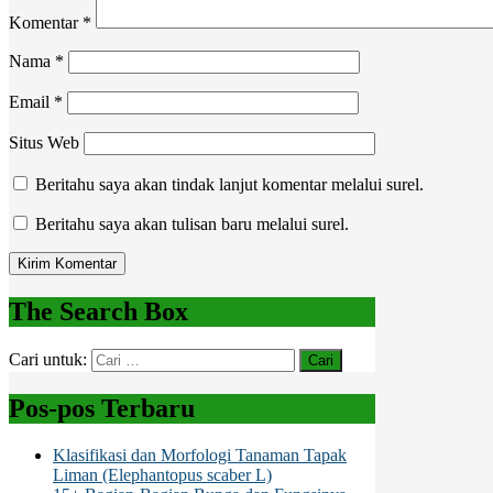
Komentar
*
Nama
*
Email
*
Situs Web
Beritahu saya akan tindak lanjut komentar melalui surel.
Beritahu saya akan tulisan baru melalui surel.
The Search Box
Cari untuk:
Pos-pos Terbaru
Klasifikasi dan Morfologi Tanaman Tapak
Liman (Elephantopus scaber L)