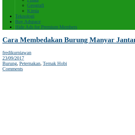
Geografi
Kimia
Teknologi
Buy Adspace
Hide Ads for Premium Members
Cara Membedakan Burung Manyar Jantan
fredikurniawan
23/09/2017
Burung
,
Peternakan
,
Ternak Hobi
Comments