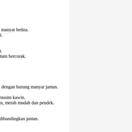
 manyar betina.
i.
t.
itam bercorak.
n dengan burung manyar jantan.
 musim kawin.
an, merah mudah dan pendek.
dibandingkan jantan.