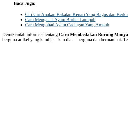
Baca Juga:
Ciri-Ciri Anakan Bakalan Kenari Yang Bagus dan Berkua
Cara Mengatasi Ayam Broiler Lumpuh
Cara Mengobati Ayam Cacingan Yang Ampuh
Demikianlah informasi tentang
Cara Membedakan Burung Manyar 
berguna artikel yang kami jelaskan diatas berguna dan bermanfaat. Te