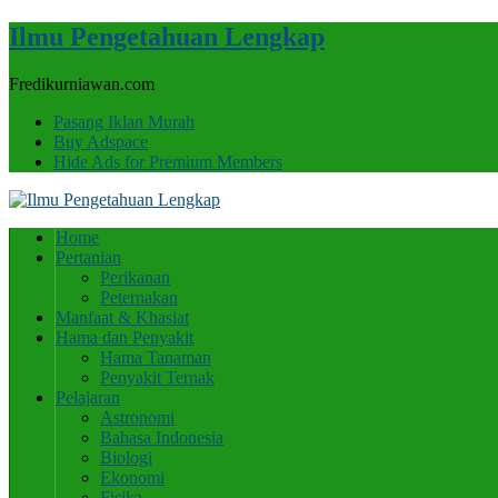
Ilmu Pengetahuan Lengkap
Fredikurniawan.com
Pasang Iklan Murah
Buy Adspace
Hide Ads for Premium Members
Home
Pertanian
Perikanan
Peternakan
Manfaat & Khasiat
Hama dan Penyakit
Hama Tanaman
Penyakit Ternak
Pelajaran
Astronomi
Bahasa Indonesia
Biologi
Ekonomi
Fisika