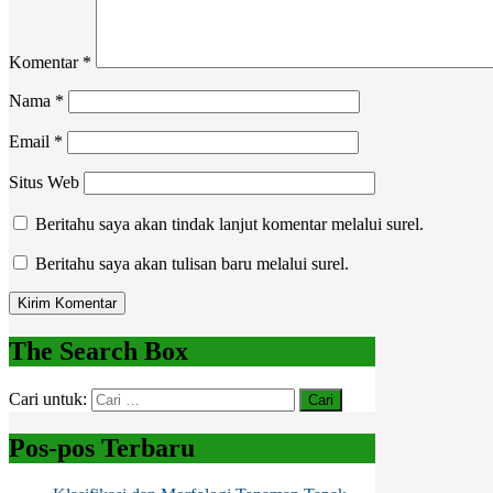
Komentar
*
Nama
*
Email
*
Situs Web
Beritahu saya akan tindak lanjut komentar melalui surel.
Beritahu saya akan tulisan baru melalui surel.
The Search Box
Cari untuk:
Pos-pos Terbaru