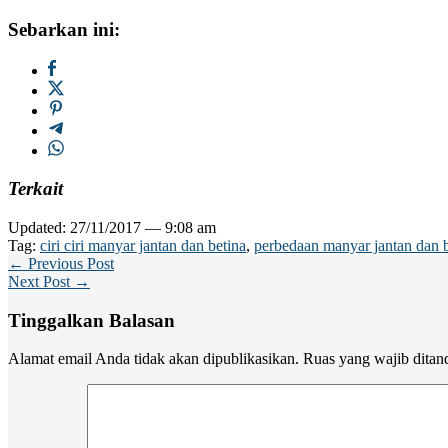
Sebarkan ini:
Terkait
Updated: 27/11/2017 — 9:08 am
Tag:
ciri ciri manyar jantan dan betina
,
perbedaan manyar jantan dan b
← Previous Post
Next Post →
Tinggalkan Balasan
Alamat email Anda tidak akan dipublikasikan.
Ruas yang wajib ditan