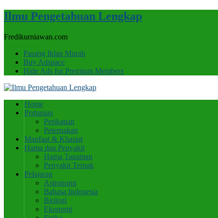
Ilmu Pengetahuan Lengkap
Fredikurniawan.com
Pasang Iklan Murah
Buy Adspace
Hide Ads for Premium Members
Home
Pertanian
Perikanan
Peternakan
Manfaat & Khasiat
Hama dan Penyakit
Hama Tanaman
Penyakit Ternak
Pelajaran
Astronomi
Bahasa Indonesia
Biologi
Ekonomi
Fisika